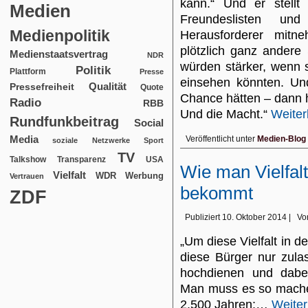
kann.“ Und er stellt
Medien
Freundeslisten u
Medienpolitik
Herausforderer mitn
plötzlich ganz andere
Medienstaatsvertrag
NDR
würden stärker, wenn s
Politik
Plattform
Presse
einsehen könnten. Un
Qualität
Pressefreiheit
Quote
Chance hätten – dann h
Radio
RBB
Und die Macht.“
Weiter
Rundfunkbeitrag
Social
Media
Veröffentlicht unter
Medien-Blog
soziale Netzwerke
Sport
TV
USA
Talkshow
Transparenz
Wie man Vielfalt
Vielfalt
WDR
Werbung
Vertrauen
bekommt
ZDF
Publiziert
10. Oktober 2014
|
Vo
„Um diese Vielfalt in
diese Bürger nur zula
hochdienen und dabei
Man muss es so machen
2.500 Jahren:…
Weiter