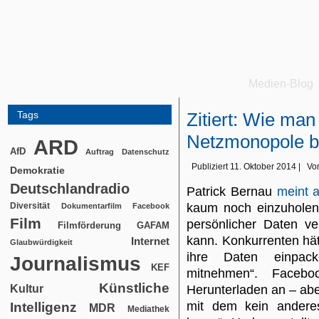
Medien-Blog
Tags
Zitiert: Wie man
Netzmonopole b
ARD
AfD
Auftrag
Datenschutz
Publiziert
11. Oktober 2014
|
Vo
Demokratie
Deutschlandradio
Patrick Bernau
meint 
Diversität
kaum noch einzuholen
Dokumentarfilm
Facebook
Film
persönlicher Daten ve
Filmförderung
GAFAM
kann. Konkurrenten hä
Internet
Glaubwürdigkeit
ihre Daten einpac
Journalismus
KEF
mitnehmen“. Faceb
Künstliche
Kultur
Herunterladen an – ab
mit dem kein andere
Intelligenz
MDR
Mediathek