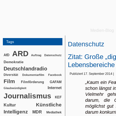
Medien-Blog
Tags
Datenschutz
ARD
Zitat: Große „di
AfD
Auftrag
Datenschutz
Demokratie
Lebensbereiche
Deutschlandradio
Publiziert
17. September 2014
|
Diversität
Dokumentarfilm
Facebook
Film
„Kaum ein Fea
Filmförderung
GAFAM
Internet
schon längst 
Glaubwürdigkeit
Vielmehr geh
Journalismus
KEF
darum, die G
Künstliche
Kultur
möglichst gut
Intelligenz
darum konkur
MDR
Mediathek