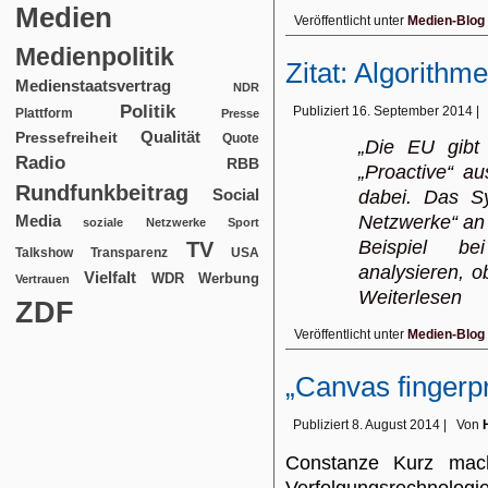
Medien
Veröffentlicht unter
Medien-Blog
Medienpolitik
Zitat: Algorithm
Medienstaatsvertrag
NDR
Politik
Publiziert
16. September 2014
|
Plattform
Presse
Qualität
Pressefreiheit
Quote
„Die EU gibt 
Radio
RBB
„Proactive“ a
Rundfunkbeitrag
Social
dabei. Das Sy
Media
Netzwerke“ an 
soziale Netzwerke
Sport
Beispiel be
TV
USA
Talkshow
Transparenz
analysieren, 
Vielfalt
WDR
Werbung
Vertrauen
Weiterlesen
ZDF
Veröffentlicht unter
Medien-Blog
„Canvas fingerpr
Publiziert
8. August 2014
|
Von
Constanze Kurz ma