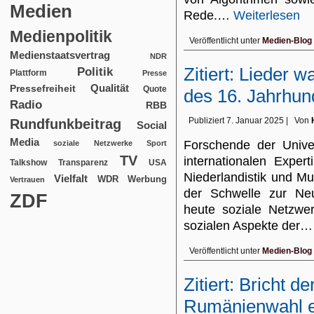
Medien
Rede.…
Weiterlesen
Medienpolitik
Veröffentlicht unter
Medien-Blog
Medienstaatsvertrag
NDR
Zitiert: Lieder 
Politik
Plattform
Presse
Qualität
Pressefreiheit
Quote
des 16. Jahrhun
Radio
RBB
Publiziert
7. Januar 2025
|
Von
Rundfunkbeitrag
Social
Media
Forschende der Unive
soziale Netzwerke
Sport
TV
internationalen Exper
USA
Talkshow
Transparenz
Niederlandistik und Mu
Vielfalt
WDR
Werbung
Vertrauen
der Schwelle zur Neu
ZDF
heute soziale Netzwer
sozialen Aspekte der
Veröffentlicht unter
Medien-Blog
Zitiert: Bricht d
Rumänienwahl e