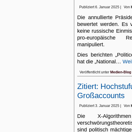
Publiziert
6. Januar 2025
|
Von
Die annullierte Präs
bewertet werden. Es v
keine russische Einmi
pro-europäische Re
manipuliert.
Dies berichten „Polit
hat die „National…
Wei
Veröffentlicht unter
Medien-Blog
Zitiert: Hochst
Großaccounts
Publiziert
3. Januar 2025
|
Von
Die X-Algorith
verschwörungstheoret
sind politisch mächtig