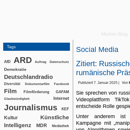
Medien-Blog
Tags
Social Media
ARD
Zitiert: Russisc
AfD
Auftrag
Datenschutz
Demokratie
rumänische Prä
Deutschlandradio
Publiziert
7. Januar 2025
|
Von
Diversität
Dokumentarfilm
Facebook
Film
Filmförderung
GAFAM
Sie sprechen von russ
Internet
Videoplattform Tik
Glaubwürdigkeit
Journalismus
entscheide Rolle gespie
KEF
Unter anderem ist v
Künstliche
Kultur
Kampagne mit „manipu
Intelligenz
MDR
Mediathek
von Algorithmen sowi