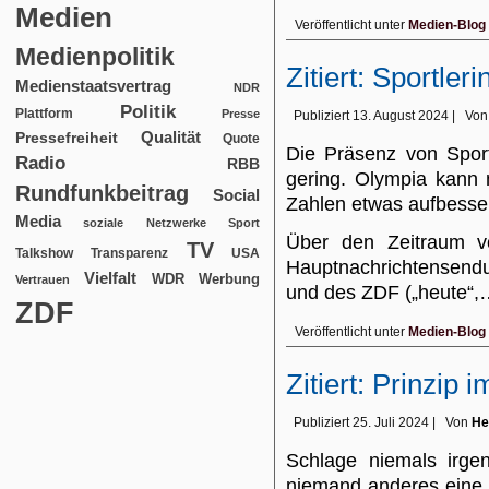
Medien
Veröffentlicht unter
Medien-Blog
Medienpolitik
Zitiert: Sportle
Medienstaatsvertrag
NDR
Politik
Plattform
Presse
Publiziert
13. August 2024
|
Von
Qualität
Pressefreiheit
Quote
Die Präsenz von Sport
Radio
RBB
gering. Olympia kann m
Rundfunkbeitrag
Social
Zahlen etwas aufbesse
Media
soziale Netzwerke
Sport
Über den Zeitraum v
TV
USA
Talkshow
Transparenz
Hauptnachrichtensend
Vielfalt
WDR
Werbung
Vertrauen
und des ZDF („heute“
ZDF
Veröffentlicht unter
Medien-Blog
Zitiert: Prinzip
Publiziert
25. Juli 2024
|
Von
He
Schlage niemals irge
niemand anderes eine 