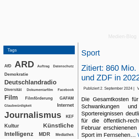
Medien-Blog
Tags
Sport
ARD
Zitiert: 860 Mio
AfD
Auftrag
Datenschutz
Demokratie
und ZDF in 202
Deutschlandradio
Publiziert
2. September 2024
|
Diversität
Dokumentarfilm
Facebook
Film
Filmförderung
GAFAM
Die Gesamtkosten für
Internet
Schwankungen un
Glaubwürdigkeit
Journalismus
Sportereignissen deut
KEF
für die öffentlich-re
Künstliche
Kultur
Februar erschienenen 
Intelligenz
MDR
Sport im Fernsehen…
Mediathek