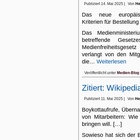
Publiziert
14. Mai 2025
|
Von
He
Das neue europäisc
Kriterien für Bestellun
Das Medienminister
betreffende Gesetz
Medienfreiheitsgesetz
verlangt von den Mitgl
die…
Weiterlesen
Veröffentlicht unter
Medien-Blog
Zitiert: Wikipedi
Publiziert
11. Mai 2025
|
Von
He
Boykottaufrufe, Übern
von Mitarbeitern: Wie
bringen will. […]
Sowieso hat sich der B