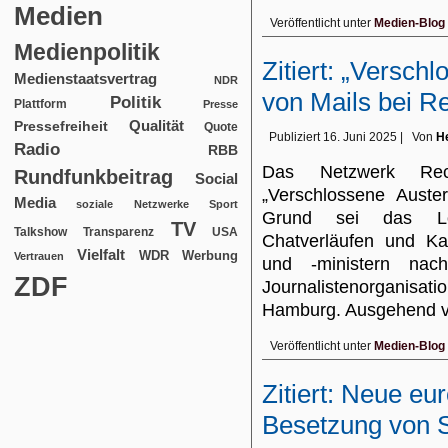
Medien
Veröffentlicht unter
Medien-Blog
Medienpolitik
Zitiert: „Versch
Medienstaatsvertrag
NDR
von Mails bei R
Politik
Plattform
Presse
Qualität
Pressefreiheit
Quote
Publiziert
16. Juni 2025
|
Von
He
Radio
RBB
Das Netzwerk Rech
Rundfunkbeitrag
Social
„Verschlossene Auste
Media
soziale Netzwerke
Sport
Grund sei das Lös
TV
USA
Talkshow
Transparenz
Chatverläufen und Ka
Vielfalt
WDR
Werbung
Vertrauen
und -ministern nac
ZDF
Journalistenorganisat
Hamburg. Ausgehend
Veröffentlicht unter
Medien-Blog
Zitiert: Neue eu
Besetzung von 