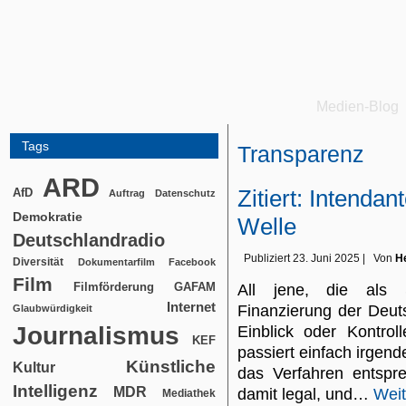
Medien-Blog
Tags
Transparenz
ARD
Zitiert: Intenda
AfD
Auftrag
Datenschutz
Demokratie
Welle
Deutschlandradio
Publiziert
23. Juni 2025
|
Von
He
Diversität
Dokumentarfilm
Facebook
Film
Filmförderung
GAFAM
All jene, die als 
Internet
Finanzierung der Deut
Glaubwürdigkeit
Journalismus
Einblick oder Kontroll
KEF
passiert einfach irgen
Künstliche
Kultur
das Verfahren entspr
Intelligenz
MDR
damit legal, und…
Weit
Mediathek