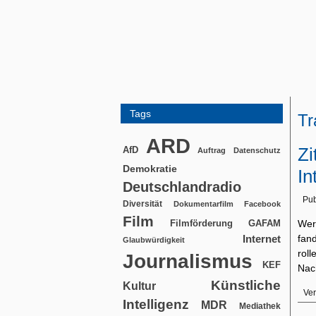
Tags
Tr
ARD
Zi
AfD
Auftrag
Datenschutz
Demokratie
In
Deutschlandradio
Pub
Diversität
Dokumentarfilm
Facebook
Film
Filmförderung
Wer
GAFAM
fan
Internet
Glaubwürdigkeit
rol
Journalismus
KEF
Nac
Künstliche
Kultur
Ver
Intelligenz
MDR
Mediathek