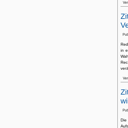
Ver
Zi
Ve
Pub
Red
in 
Wah
Rec
ver
Ver
Zi
wi
Pub
Die
Auf