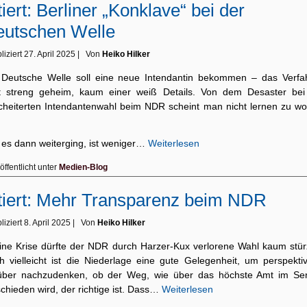
tiert: Berliner „Konklave“ bei der
utschen Welle
liziert
27. April 2025
|
Von
Heiko Hilker
 Deutsche Welle soll eine neue Intendantin bekommen – das Verfa
ft streng geheim, kaum einer weiß Details. Von dem Desaster bei
cheiterten Intendantenwahl beim NDR scheint man nicht lernen zu wol
 es dann weiterging, ist weniger…
Weiterlesen
öffentlicht unter
Medien-Blog
tiert: Mehr Transparenz beim NDR
liziert
8. April 2025
|
Von
Heiko Hilker
eine Krise dürfte der NDR durch Harzer-Kux verlorene Wahl kaum stür
h vielleicht ist die Niederlage eine gute Gelegenheit, um perspektiv
über nachzudenken, ob der Weg, wie über das höchste Amt im Se
chieden wird, der richtige ist. Dass…
Weiterlesen