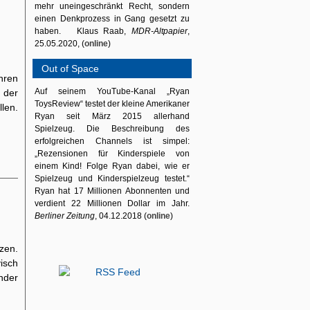
mehr uneingeschränkt Recht, sondern
einen Denkprozess in Gang gesetzt zu
haben. Klaus Raab,
MDR-Altpapier
,
25.05.2020, (
online
)
Out of Space
hren
Auf seinem YouTube-Kanal „Ryan
 der
ToysReview“ testet der kleine Amerikaner
len.
Ryan seit März 2015 allerhand
Spielzeug. Die Beschreibung des
erfolgreichen Channels ist simpel:
„Rezensionen für Kinderspiele von
einem Kind! Folge Ryan dabei, wie er
Spielzeug und Kinderspielzeug testet.“
Ryan hat 17 Millionen Abonnenten und
verdient 22 Millionen Dollar im Jahr.
Berliner Zeitung
, 04.12.2018 (
online
)
zen.
isch
nder