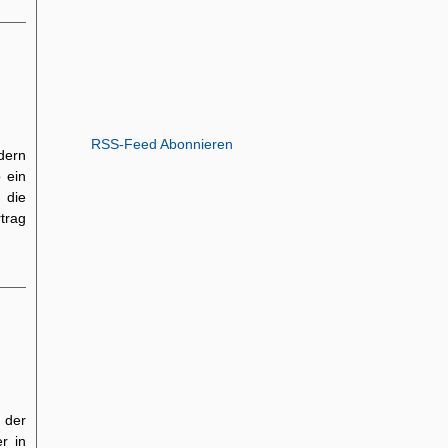
RSS-Feed Abonnieren
dern
 ein
 die
trag
 der
r in