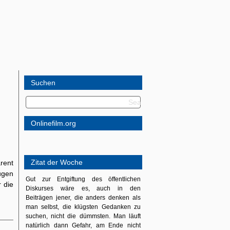
Suchen
Onlinefilm.org
Zitat der Woche
rent
ugen
Gut zur Entgiftung des öffentlichen
 die
Diskurses wäre es, auch in den
Beiträgen jener, die anders denken als
man selbst, die klügsten Gedanken zu
suchen, nicht die dümmsten. Man läuft
natürlich dann Gefahr, am Ende nicht