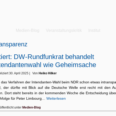
Medien-Blog
Veranstaltungskritik
Institut
ansparenz
tiert: DW-Rundfunkrat behandelt
tendantenwahl wie Geheimsache
liziert
30. April 2025
|
Von
Heiko Hilker
 das Verfahren der Intendanten-Wahl beim NDR schon etwas intranspa
d, der dürfte mit Blick auf die Deutsche Welle erst recht mit den A
len. Dort steht bereits in der kommenden Woche die Entscheidung über
hfolge für Peter Limbourg…
Weiterlesen
öffentlicht unter
Medien-Blog