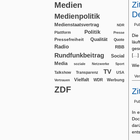
Zi
Medien
De
Medienpolitik
Medienstaatsvertrag
Pub
NDR
Politik
Plattform
Presse
Die
Qualität
Pressefreiheit
Quote
läu
Radio
RBB
ges
Rundfunkbeitrag
[…]
Social
Media
soziale Netzwerke
Sport
Wie
TV
USA
Talkshow
Transparenz
Ver
Vielfalt
WDR
Werbung
Vertrauen
ZDF
Zi
Pub
In 
Doc
dar
ents