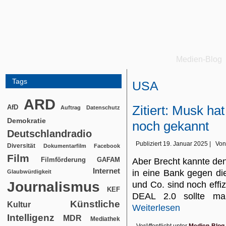
Medien-Blog
Tags
USA
ARD
Zitiert: Musk ha
AfD
Auftrag
Datenschutz
Demokratie
noch gekannt
Deutschlandradio
Publiziert
19. Januar 2025
|
Von
Diversität
Dokumentarfilm
Facebook
Film
Filmförderung
GAFAM
Aber Brecht kannte de
Internet
in eine Bank gegen d
Glaubwürdigkeit
Journalismus
und Co. sind noch eff
KEF
DEAL 2.0 sollte ma
Künstliche
Kultur
Weiterlesen
Intelligenz
MDR
Mediathek