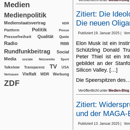
Veröffentlicht unter
Medien-Blog
Medien
Zitiert: Die Ideo
Medienpolitik
Die neuen Oliga
Medienstaatsvertrag
NDR
Politik
Plattform
Presse
Publiziert
19. Januar 2025
|
Von
Qualität
Pressefreiheit
Quote
Elon Musk ist ein Insti
Radio
RBB
Schützling Donald Tr
Rundfunkbeitrag
Social
Peter Thiel ist ein Int
Media
soziale Netzwerke
Sport
gebildet an der Stanf
TV
USA
Talkshow
Transparenz
Silicon Valley. […]
Vielfalt
WDR
Werbung
Vertrauen
Die Speerspitzen des
ZDF
Veröffentlicht unter
Medien-Blog
Zitiert: Widers
und der MAGA-
Publiziert
13. Januar 2025
|
Von