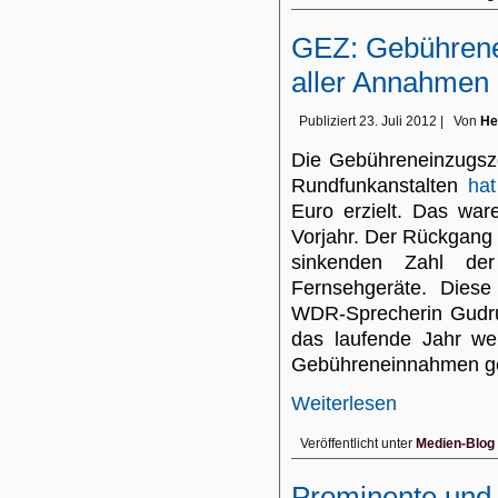
GEZ: Gebührene
aller Annahmen n
Publiziert
23. Juli 2012
|
Von
He
Die Gebühreneinzugszen
Rundfunkanstalten
ha
Euro erzielt. Das war
Vorjahr. Der Rückgang d
sinkenden Zahl der
Fernsehgeräte. Diese
WDR-Sprecherin Gudru
das laufende Jahr we
Gebühreneinnahmen ge
Weiterlesen
Veröffentlicht unter
Medien-Blog
Prominente und 