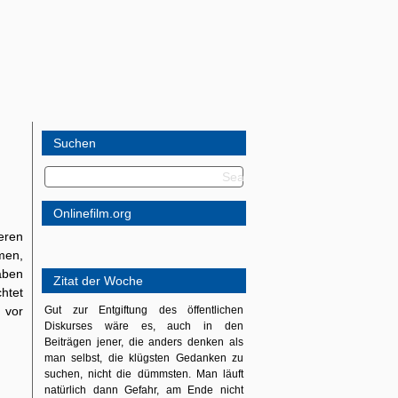
Suchen
Onlinefilm.org
eren
men,
aben
Zitat der Woche
htet
 vor
Gut zur Entgiftung des öffentlichen
Diskurses wäre es, auch in den
Beiträgen jener, die anders denken als
man selbst, die klügsten Gedanken zu
suchen, nicht die dümmsten. Man läuft
natürlich dann Gefahr, am Ende nicht