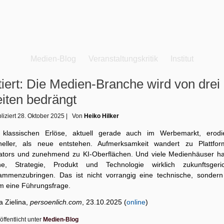
Medien-Blog
Veranstaltungskritik
Institut
tiert: Die Medien-Branche wird von drei
iten bedrängt
liziert
28. Oktober 2025
|
Von
Heiko Hilker
 klassischen Erlöse, aktuell gerade auch im Werbemarkt, erodi
neller, als neue entstehen. Aufmerksamkeit wandert zu Plattfor
ators und zunehmend zu KI-Oberflächen. Und viele Medienhäuser h
e, Strategie, Produkt und Technologie wirklich zukunftsgeric
ammenzubringen. Das ist nicht vorrangig eine technische, sondern
em eine Führungsfrage.
a Zielina,
persoenlich.com
, 23.10.2025 (
online
)
öffentlicht unter
Medien-Blog