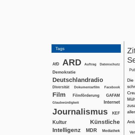
Tags
Zi
Se
ARD
AfD
Auftrag
Datenschutz
Pub
Demokratie
Deutschlandradio
Die
sch
Diversität
Dokumentarfilm
Facebook
Cre
Film
Filmförderung
GAFAM
Müh
Internet
Glaubwürdigkeit
zus
Journalismus
all
KEF
Künstliche
Anit
Kultur
Intelligenz
MDR
Mediathek
Ver