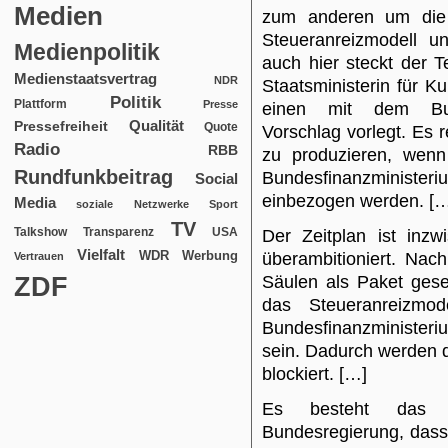
Medien
zum anderen um die 
Steueranreizmodell un
Medienpolitik
auch hier steckt der T
Medienstaatsvertrag
NDR
Staatsministerin für K
Politik
Plattform
Presse
einen mit dem Bund
Qualität
Pressefreiheit
Quote
Vorschlag vorlegt. Es r
Radio
RBB
zu produzieren, wenn 
Rundfunkbeitrag
Bundesfinanzministeriu
Social
einbezogen werden. [
Media
soziale Netzwerke
Sport
TV
USA
Talkshow
Transparenz
Der Zeitplan ist inzwi
Vielfalt
WDR
Werbung
überambitioniert. Nac
Vertrauen
ZDF
Säulen als Paket gese
das Steueranreizmod
Bundesfinanzministeri
sein. Dadurch werden 
blockiert. […]
Es besteht das 
Bundesregierung, dass 