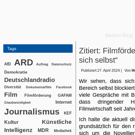
Medien-Blog
Tags
Zitiert: Filmför
sich selbst“
ARD
AfD
Auftrag
Datenschutz
Publiziert
27. April 2024
|
Von
H
Demokratie
Deutschlandradio
Wir sehen, dass sich
Diversität
Bereich selbst blockie
Dokumentarfilm
Facebook
Film
viele Gespräche mit B
Filmförderung
GAFAM
dass dringender Ha
Internet
Glaubwürdigkeit
Filmwirtschaft seit Jah
Journalismus
KEF
Ich halte die aktuell d
Künstliche
Kultur
grundsätzlich für den 
Intelligenz
MDR
Mediathek
sich um die Novellie