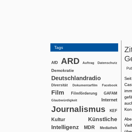
Tags
Zi
Ge
ARD
AfD
Auftrag
Datenschutz
Pub
Demokratie
Deutschlandradio
Sei
Cas
Diversität
Dokumentarfilm
Facebook
imm
Film
Filmförderung
GAFAM
gef
Internet
Glaubwürdigkeit
auc
Journalismus
Kon
KEF
Künstliche
Abe
Kultur
Viel
Intelligenz
MDR
Mediathek
übe