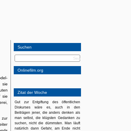
Suchen
Onlinefilm.org
del-
 sie
uten
Zitat der Woche
 sie
rei,
Gut zur Entgiftung des öffentlichen
Diskurses wäre es, auch in den
Beiträgen jener, die anders denken als
 zur
man selbst, die klügsten Gedanken zu
suchen, nicht die dümmsten. Man läuft
eiter
natürlich dann Gefahr, am Ende nicht
ends