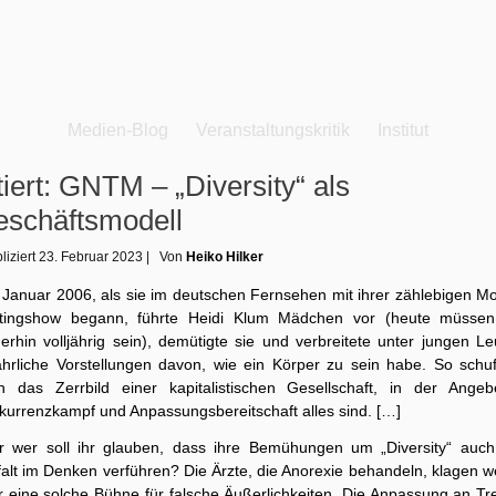
Medien-Blog
Veranstaltungskritik
Institut
tiert: GNTM – „Diversity“ als
schäftsmodell
liziert
23. Februar 2023
|
Von
Heiko Hilker
t Januar 2006, als sie im deutschen Fernsehen mit ihrer zählebigen Mo
tingshow begann, führte Heidi Klum Mädchen vor (heute müssen
erhin volljährig sein), demütigte sie und verbreitete unter jungen Le
ährliche Vorstellungen davon, wie ein Körper zu sein habe. So schuf
h das Zerrbild einer kapitalistischen Gesellschaft, in der Angebe
kurrenzkampf und Anpassungsbereitschaft alles sind. […]
r wer soll ihr glauben, dass ihre Bemühungen um „Diversity“ auch
falt im Denken verführen? Die Ärzte, die Anorexie behandeln, klagen w
r eine solche Bühne für falsche Äußerlichkeiten. Die Anpassung an Tr