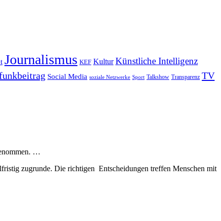
Journalismus
Künstliche Intelligenz
Kultur
t
KEF
funkbeitrag
TV
Social Media
Sport
Talkshow
Transparenz
soziale Netzwerke
abgenommen. …
fristig zugrunde. Die richtigen Entscheidungen treffen Menschen mit