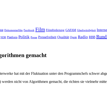
Film
Interne
Filmförderung
GAFAM
ität
Dokumentarfilm
Facebook
Glaubwürdigkeit
Rund
Politik
Radio
Qualität
Pressefreiheit
RBB
Quote
NDR
Plattform
Presse
lgorithmen gemacht
isterwerke hat mit der Fluktuation unter den Programmchefs schwer 
werden nicht von Algorithmen gemacht, die richten sie vielmehr mittel