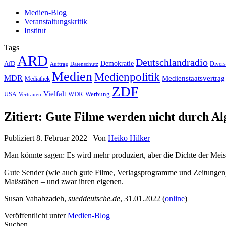
Medien-Blog
Veranstaltungskritik
Institut
Tags
ARD
Deutschlandradio
Demokratie
AfD
Auftrag
Datenschutz
Divers
Medien
Medienpolitik
MDR
Medienstaatsvertrag
Mediathek
ZDF
Vielfalt
Werbung
USA
WDR
Vertrauen
Zitiert: Gute Filme werden nicht durch A
Publiziert
8. Februar 2022
|
Von
Heiko Hilker
Man könnte sagen: Es wird mehr produziert, aber die Dichte der Me
Gute Sender (wie auch gute Filme, Verlagsprogramme und Zeitungen) 
Maßstäben – und zwar ihren eigenen.
Susan Vahabzadeh,
sueddeutsche.de
, 31.01.2022 (
online
)
Veröffentlicht unter
Medien-Blog
Suchen