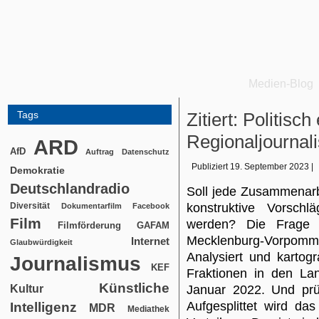
Medien-Blog
Tags
Zitiert: Politisc
Regionaljournal
ARD
AfD
Auftrag
Datenschutz
Publiziert
19. September 2023
|
Demokratie
Deutschlandradio
Soll jede Zusammenarb
Diversität
konstruktive Vorschl
Dokumentarfilm
Facebook
Film
werden? Die Frage st
Filmförderung
GAFAM
Mecklenburg-Vorpom
Internet
Glaubwürdigkeit
Analysiert und kartog
Journalismus
KEF
Fraktionen in den Lan
Künstliche
Kultur
Januar 2022. Und prüft
Aufgesplittet wird d
Intelligenz
MDR
Mediathek