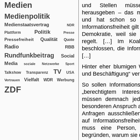
Medien
und Stellen müss
herausgeben – das ma
Medienpolitik
und hat schon so 
Medienstaatsvertrag
NDR
Informationsfreiheit gilt
Politik
Plattform
Presse
Demokratie, weil sie 
Qualität
Pressefreiheit
Quote
regelt. […] Im Koal
Radio
RBB
beschlossen, die Infor
Rundfunkbeitrag
[…]
Social
Media
soziale Netzwerke
Sport
Hinter eher blumigen
TV
USA
Talkshow
Transparenz
und Beschäftigung“ ver
Vielfalt
WDR
Werbung
Vertrauen
So sollen Informations
ZDF
„berechtigtem Intere
müssen demnach jed
besonderen Anspruch au
Anfragen ausschließe
auf Informationsfreihe
muss eine Person, d
begründen, warum sie d