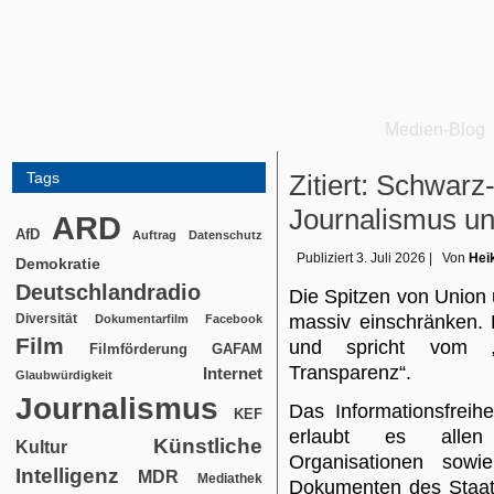
Medien-Blog
Tags
Zitiert: Schwarz-
Journalismus u
ARD
AfD
Auftrag
Datenschutz
Publiziert
3. Juli 2026
|
Von
Hei
Demokratie
Deutschlandradio
Die Spitzen von Union 
Diversität
massiv einschränken. Di
Dokumentarfilm
Facebook
Film
und spricht vom „s
Filmförderung
GAFAM
Transparenz“.
Internet
Glaubwürdigkeit
Journalismus
Das Informationsfreih
KEF
erlaubt es allen M
Künstliche
Kultur
Organisationen sowi
Intelligenz
MDR
Mediathek
Dokumenten des Staate