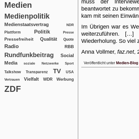
muss der Interview
Medien
beantwortet zu bekomm
Medienpolitik
kam mit seinen Einwän
Medienstaatsvertrag
NDR
Im Übrigen war es Wei
Politik
Plattform
Presse
weiterzuführen. […]
Qualität
Pressefreiheit
Quote
Wiederholung. So viel zu
Radio
RBB
Anna Vollmer,
faz.net
, 
Rundfunkbeitrag
Social
Media
Veröffentlicht unter
Medien-Blog
soziale Netzwerke
Sport
TV
USA
Talkshow
Transparenz
Vielfalt
WDR
Werbung
Vertrauen
ZDF