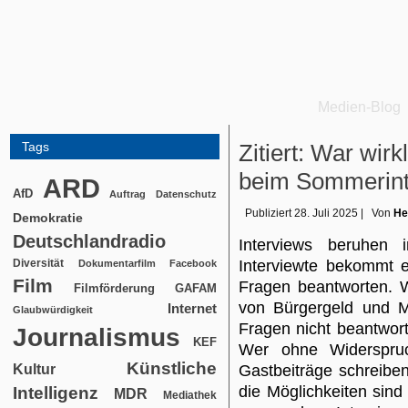
Medien-Blog
Tags
Zitiert: War wir
beim Sommerint
ARD
AfD
Auftrag
Datenschutz
Publiziert
28. Juli 2025
|
Von
He
Demokratie
Deutschlandradio
Interviews beruhen 
Diversität
Interviewte bekommt 
Dokumentarfilm
Facebook
Film
Fragen beantworten. 
Filmförderung
GAFAM
von Bürgergeld und Mi
Internet
Glaubwürdigkeit
Fragen nicht beantwort
Journalismus
KEF
Wer ohne Widerspru
Künstliche
Kultur
Gastbeiträge schreiben
die Möglichkeiten sind
Intelligenz
MDR
Mediathek