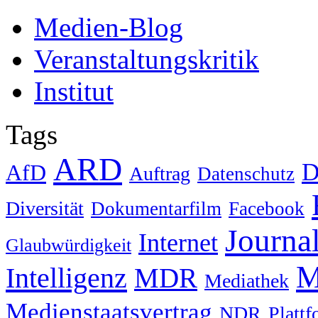
Medien-Blog
Veranstaltungskritik
Institut
Tags
ARD
D
AfD
Auftrag
Datenschutz
Diversität
Dokumentarfilm
Facebook
Journa
Internet
Glaubwürdigkeit
M
Intelligenz
MDR
Mediathek
Medienstaatsvertrag
NDR
Platt