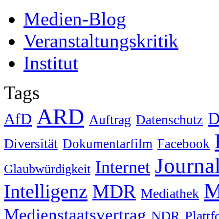
Medien-Blog
Veranstaltungskritik
Institut
Tags
ARD
D
AfD
Auftrag
Datenschutz
Diversität
Dokumentarfilm
Facebook
Journa
Internet
Glaubwürdigkeit
M
Intelligenz
MDR
Mediathek
Medienstaatsvertrag
NDR
Platt