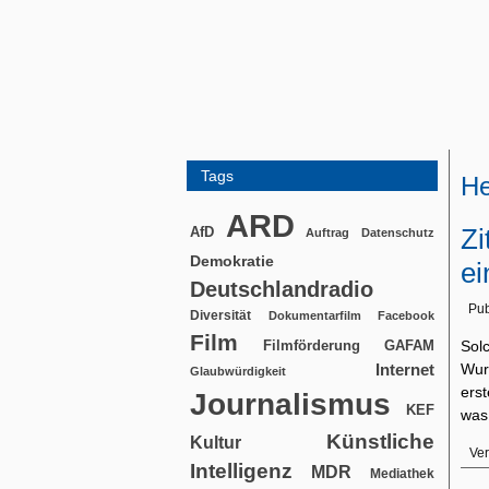
Tags
He
ARD
Zi
AfD
Auftrag
Datenschutz
Demokratie
ei
Deutschlandradio
Pub
Diversität
Dokumentarfilm
Facebook
Film
Filmförderung
Sol
GAFAM
Wur
Internet
Glaubwürdigkeit
ers
Journalismus
KEF
was 
Künstliche
Kultur
Ver
Intelligenz
MDR
Mediathek