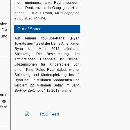
mehr uneingeschränkt Recht, sondern
einen Denkprozess in Gang gesetzt zu
haben. Klaus Raab,
MDR-Altpapier
,
25.05.2020, (
online
)
alen
Out of Space
 Die
zung
Auf seinem YouTube-Kanal „Ryan
ToysReview“ testet der kleine Amerikaner
Ryan seit März 2015 allerhand
Spielzeug. Die Beschreibung des
erfolgreichen Channels ist simpel:
„Rezensionen für Kinderspiele von
einem Kind! Folge Ryan dabei, wie er
Spielzeug und Kinderspielzeug testet.“
Ryan hat 17 Millionen Abonnenten und
verdient 22 Millionen Dollar im Jahr.
Berliner Zeitung
, 04.12.2018 (
online
)
sein
rage
fern