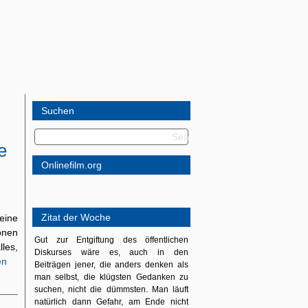
Suchen
e
Onlinefilm.org
Zitat der Woche
eine
onen
Gut zur Entgiftung des öffentlichen
les,
Diskurses wäre es, auch in den
en
Beiträgen jener, die anders denken als
man selbst, die klügsten Gedanken zu
suchen, nicht die dümmsten. Man läuft
natürlich dann Gefahr, am Ende nicht