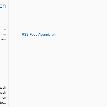
ich
d in
, um
RSS-Feed Abonnieren
inem
auch
noch
chen
hte…