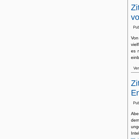
Zi
vo
Pub
Von
vie
es 
ein
Ver
Zi
En
Pub
Abe
dem
ung
Int