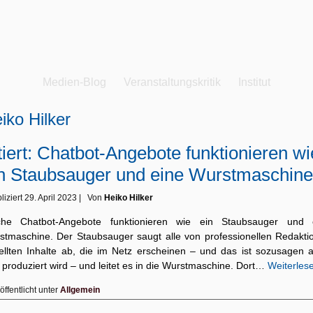
Medien-Blog
Veranstaltungskritik
Institut
iko Hilker
tiert: Chatbot-Angebote funktionieren wi
n Staubsauger und eine Wurstmaschine
liziert
29. April 2023
|
Von
Heiko Hilker
che Chatbot-Angebote funktionieren wie ein Staubsauger und 
stmaschine. Der Staubsauger saugt alle von professionellen Redakti
tellten Inhalte ab, die im Netz erscheinen – und das ist sozusagen al
produziert wird – und leitet es in die Wurstmaschine. Dort…
Weiterles
öffentlicht unter
Allgemein