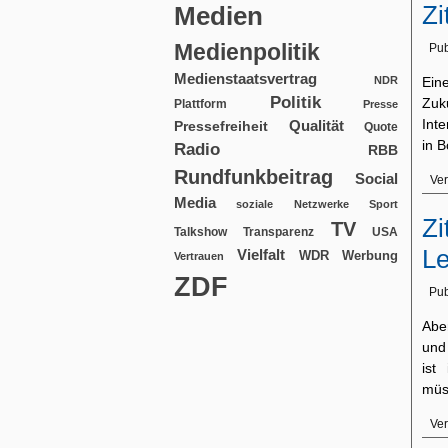
Zi
Medien
Medienpolitik
Pub
Medienstaatsvertrag
NDR
Ein
Politik
Zuk
Plattform
Presse
Int
Qualität
Pressefreiheit
Quote
in 
Radio
RBB
Rundfunkbeitrag
Social
Ver
Media
soziale Netzwerke
Sport
Zi
TV
USA
Talkshow
Transparenz
L
Vielfalt
WDR
Werbung
Vertrauen
ZDF
Pub
Abe
und
ist
müs
Ver