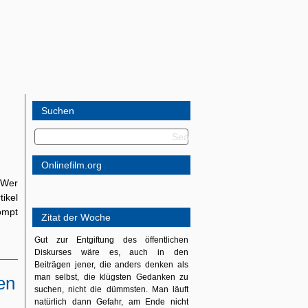
Suchen
Onlinefilm.org
 Wer
ikel
ompt
Zitat der Woche
Gut zur Entgiftung des öffentlichen
Diskurses wäre es, auch in den
Beiträgen jener, die anders denken als
man selbst, die klügsten Gedanken zu
en
suchen, nicht die dümmsten. Man läuft
natürlich dann Gefahr, am Ende nicht