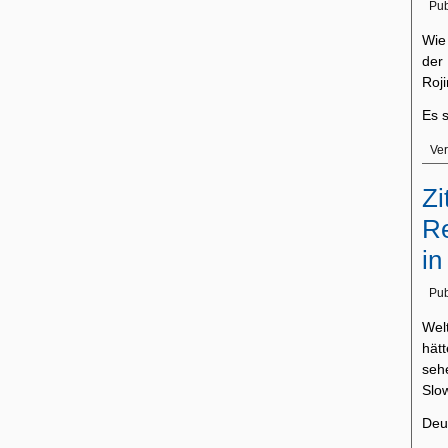
Pub
Wie
der
Roji
Es s
Ver
Zi
Re
in
Pub
Wel
hät
seh
Slow
Deut