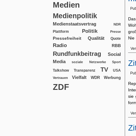
Medien
Pub
Medienpolitik
Das
Medienstaatsvertrag
NDR
Woh
Politik
groß
Plattform
Presse
Qualität
Nie
Pressefreiheit
Quote
Radio
RBB
Ver
Rundfunkbeitrag
Social
Zi
Media
soziale Netzwerke
Sport
TV
USA
Talkshow
Transparenz
Pub
Vielfalt
WDR
Werbung
Vertrauen
Rep
ZDF
Int
sie
form
Ver
Zi