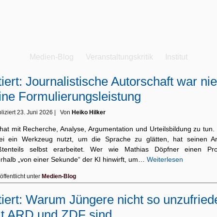
Medien-Blog
Veranstaltungskritik
Institut
tiert: Journalistische Autorschaft war nie
ine Formulierungsleistung
liziert
23. Juni 2026
|
Von
Heiko Hilker
 hat mit Recherche, Analyse, Argumentation und Urteilsbildung zu tun.
ei ein Werkzeug nutzt, um die Sprache zu glätten, hat seinen Art
ßtenteils selbst erarbeitet. Wer wie Mathias Döpfner einen Pr
erhalb „von einer Sekunde“ der KI hinwirft, um…
Weiterlesen
öffentlicht unter
Medien-Blog
tiert: Warum Jüngere nicht so unzufried
t ARD und ZDF sind