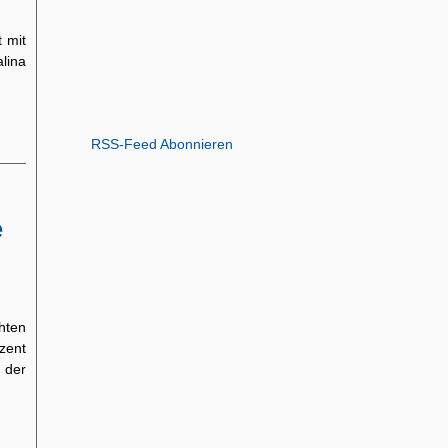
 mit
lina
RSS-Feed Abonnieren
e
hten
zent
 der