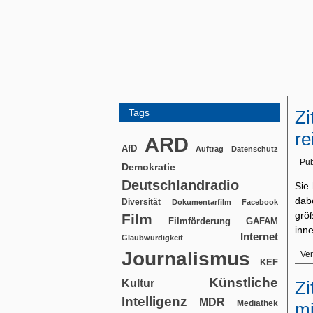
Tags
Zi
re
ARD
AfD
Auftrag
Datenschutz
Pub
Demokratie
Deutschlandradio
Sie
dab
Diversität
Dokumentarfilm
Facebook
grö
Film
Filmförderung
GAFAM
inn
Internet
Glaubwürdigkeit
Journalismus
Ver
KEF
Künstliche
Kultur
Zi
Intelligenz
MDR
Mediathek
mi