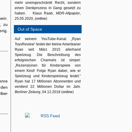
mehr uneingeschränkt Recht, sondern
einen Denkprozess in Gang gesetzt zu
haben. Klaus Raab,
MDR-Altpapier
,
ein.
25.05.2020, (
online
)
, zu
Out of Space
erig.
Auf seinem YouTube-Kanal „Ryan
ToysReview“ testet der kleine Amerikaner
Ryan seit März 2015 allerhand
Spielzeug. Die Beschreibung des
erfolgreichen Channels ist simpel:
„Rezensionen für Kinderspiele von
einem Kind! Folge Ryan dabei, wie er
Spielzeug und Kinderspielzeug testet.“
enre
Ryan hat 17 Millionen Abonnenten und
verdient 22 Millionen Dollar im Jahr.
rden
Berliner Zeitung
, 04.12.2018 (
online
)
lber