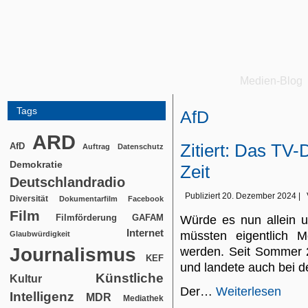
Medien-Blog
Tags
AfD
ARD
Zitiert: Das TV-
AfD
Auftrag
Datenschutz
Demokratie
Zeit
Deutschlandradio
Publiziert
20. Dezember 2024
|
Diversität
Dokumentarfilm
Facebook
Film
Filmförderung
GAFAM
Würde es nun allein 
Internet
müssten eigentlich 
Glaubwürdigkeit
Journalismus
werden. Seit Sommer 20
KEF
und landete auch bei 
Künstliche
Kultur
Der…
Weiterlesen
Intelligenz
MDR
Mediathek