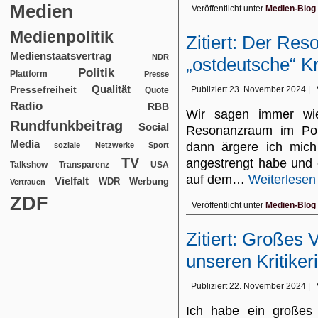
Medien
Veröffentlicht unter
Medien-Blog
Medienpolitik
Zitiert: Der Re
Medienstaatsvertrag
NDR
„ostdeutsche“ Kri
Politik
Plattform
Presse
Qualität
Pressefreiheit
Publiziert
23. November 2024
|
Quote
Radio
RBB
Wir sagen immer wie
Rundfunkbeitrag
Social
Resonanzraum im Poli
Media
dann ärgere ich mich
soziale Netzwerke
Sport
TV
angestrengt habe und e
USA
Talkshow
Transparenz
auf dem…
Weiterlesen
Vielfalt
WDR
Werbung
Vertrauen
ZDF
Veröffentlicht unter
Medien-Blog
Zitiert: Großes 
unseren Kritiker
Publiziert
22. November 2024
|
Ich habe ein großes