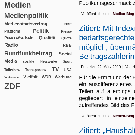
Publikumsgeschmack
Medien
Medienpolitik
Veröffentlicht unter
Medien-Blog
Medienstaatsvertrag
NDR
Zitiert: Mit Inde
Politik
Plattform
Presse
bedarfsgerechte
Qualität
Pressefreiheit
Quote
Radio
möglich, übermä
RBB
Rundfunkbeitrag
Social
Beitragszahlerin
Media
soziale Netzwerke
Sport
Publiziert
22. März 2019
|
Von
H
TV
USA
Talkshow
Transparenz
Vielfalt
Für die Ermittlung der
WDR
Werbung
Vertrauen
ein ausdifferenziertes
ZDF
Teilen auf allerdings 
gegliedert in einzel
zutreffendes Bild des
Veröffentlicht unter
Medien-Blog
Zitiert: „Hausha