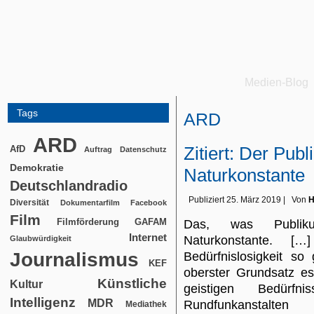
Medien-Blog
Tags
ARD
ARD
Zitiert: Der Pu
AfD
Auftrag
Datenschutz
Demokratie
Naturkonstante
Deutschlandradio
Publiziert
25. März 2019
|
Von
H
Diversität
Dokumentarfilm
Facebook
Film
Filmförderung
GAFAM
Das, was Publiku
Internet
Naturkonstante. […
Glaubwürdigkeit
Journalismus
Bedürfnislosigkeit s
KEF
oberster Grundsatz es
Künstliche
Kultur
geistigen Bedürf
Intelligenz
MDR
Rundfunkanstalt
Mediathek