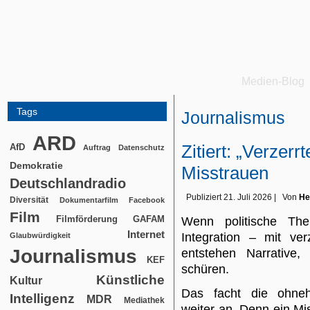
Medien-Blog
Tags
Journalismus
ARD
Zitiert: „Verzerr
AfD
Auftrag
Datenschutz
Demokratie
Misstrauen
Deutschlandradio
Publiziert
21. Juli 2026
|
Von
He
Diversität
Dokumentarfilm
Facebook
Film
Filmförderung
GAFAM
Wenn politische Th
Internet
Integration – mit ver
Glaubwürdigkeit
Journalismus
entstehen Narrative,
KEF
schüren.
Künstliche
Kultur
Das facht die ohneh
Intelligenz
MDR
Mediathek
weiter an. Denn ein M