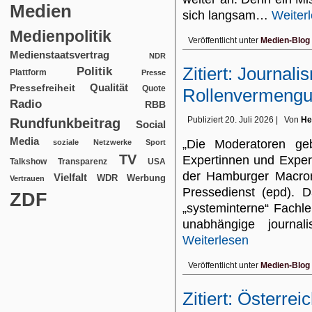
Medien
sich langsam…
Weiter
Medienpolitik
Veröffentlicht unter
Medien-Blog
Medienstaatsvertrag
NDR
Zitiert: Journal
Politik
Plattform
Presse
Qualität
Pressefreiheit
Quote
Rollenvermengu
Radio
RBB
Publiziert
20. Juli 2026
|
Von
He
Rundfunkbeitrag
Social
Media
„Die Moderatoren g
soziale Netzwerke
Sport
TV
Expertinnen und Exper
USA
Talkshow
Transparenz
der Hamburger Macro
Vielfalt
WDR
Werbung
Vertrauen
Pressedienst (epd). 
ZDF
„systeminterne“ Fachle
unabhängige journal
Weiterlesen
Veröffentlicht unter
Medien-Blog
Zitiert: Österrei