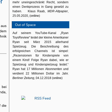
r
mehr uneingeschränkt Recht, sondern
einen Denkprozess in Gang gesetzt zu
haben. Klaus Raab,
MDR-Altpapier
,
25.05.2020, (
online
)
Out of Space
 aus
 dem
Auf seinem YouTube-Kanal „Ryan
hnik
ToysReview“ testet der kleine Amerikaner
Ryan seit März 2015 allerhand
Spielzeug. Die Beschreibung des
erfolgreichen Channels ist simpel:
„Rezensionen für Kinderspiele von
einem Kind! Folge Ryan dabei, wie er
Spielzeug und Kinderspielzeug testet.“
Ryan hat 17 Millionen Abonnenten und
verdient 22 Millionen Dollar im Jahr.
Berliner Zeitung
, 04.12.2018 (
online
)
 bei
nda,
 die