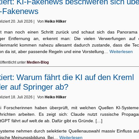
tiert: KI-Fakenews beschweren sich übe
I-Fakenews
liziert
20. Juli 2026
|
Von
Heiko Hilker
t man noch einen Schritt zurück und schaut sich das Panorama
iger Entfernung an, erkennt man: Die vielen Verwerfungen auf
ienmarkt kommen nahezu allesamt dadurch zustande, dass die Tec
on da ist, aber passende Regeln und eine Vorstellung…
Weiterlesen
öffentlicht unter
Medien-Blog
tiert: Warum fährt die KI auf den Kreml
er auf Springer ab?
liziert
18. Juli 2026
|
Von
Heiko Hilker
i Forscherinnen haben überprüft, mit welchen Quellen KI-Systeme
hrichten arbeiten. Es zeigt sich: Claude nutzt russische Propaga
GPT fährt auf welt.de ab. Dafür gibt es Gründe. […]
Systeme nehmen durch selektierte Quellenauswahl massiv Einfluss auf
itische Meinungsbildung. Bei…
Weiterlesen