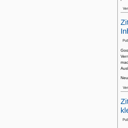
Ver
Zi
In
Pub
Goo
Ver
mac
Ausl
Neu
Ver
Zi
kl
Pub