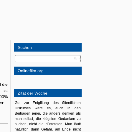
Suchen
Onlinefilm.org
 die
 ist
Zitat der Woche
100%
 Wer…
Gut zur Entgiftung des öffentlichen
Diskurses wäre es, auch in den
Beiträgen jener, die anders denken als
man selbst, die klügsten Gedanken zu
suchen, nicht die dümmsten. Man läuft
natürlich dann Gefahr, am Ende nicht