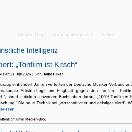
Medien-Blog
Veranstaltungskritik
Institut
nstliche Intelligenz
tiert: „Tonfilm ist Kitsch“
liziert
21. Juli 2026
|
Von
Heiko Hilker
 knapp einhundert Jahren verteilten der Deutsche Musiker-Verband und
ernationale Artisten-Loge ein Flugblatt gegen den Tonfilm. „Tonfilm
sch“, stand in dicken schwarzen Buchstaben darauf. „100% Tonfilm = 
lachung.“ Die neue Technik sei „wirtschaftlicher und geistiger Mord“.
terlesen
öffentlicht unter
Medien-Blog