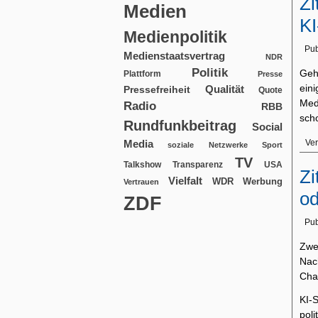
Zi
Medien
K
Medienpolitik
Pub
Medienstaatsvertrag
NDR
Politik
Geh
Plattform
Presse
ein
Qualität
Pressefreiheit
Quote
Med
Radio
RBB
sch
Rundfunkbeitrag
Social
Media
Ver
soziale Netzwerke
Sport
TV
USA
Talkshow
Transparenz
Zi
Vielfalt
WDR
Werbung
Vertrauen
od
ZDF
Pub
Zwe
Nac
Chat
KI-
pol