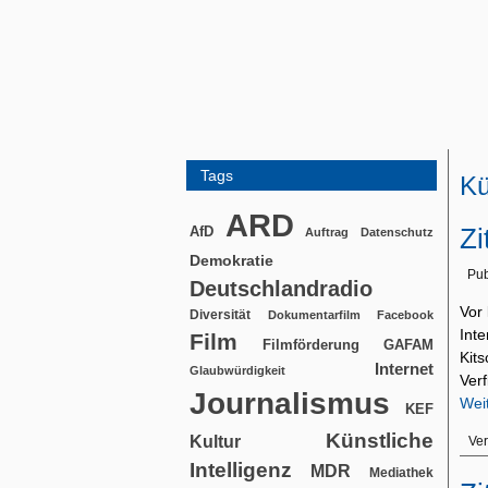
Tags
Kü
ARD
Zi
AfD
Auftrag
Datenschutz
Demokratie
Pub
Deutschlandradio
Vor
Diversität
Dokumentarfilm
Facebook
Int
Film
Filmförderung
GAFAM
Kit
Internet
Glaubwürdigkeit
Verf
Journalismus
Wei
KEF
Künstliche
Kultur
Ver
Intelligenz
MDR
Mediathek