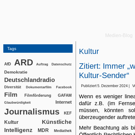
Medien-Blog
Tags
Kultur
ARD
Zitiert: Immer „
AfD
Auftrag
Datenschutz
Demokratie
Kultur-Sender“
Deutschlandradio
Publiziert
5. Dezember 2024
|
V
Diversität
Dokumentarfilm
Facebook
Film
Filmförderung
GAFAM
Wenn es weniger linea
Internet
dafür z.B. (im Ferns
Glaubwürdigkeit
Journalismus
müssen, könnten sol
KEF
überzeugender auftreten
Künstliche
Kultur
Mehr Beachtung als bis
Intelligenz
MDR
Mediathek
Öffentlich-Rechtliche