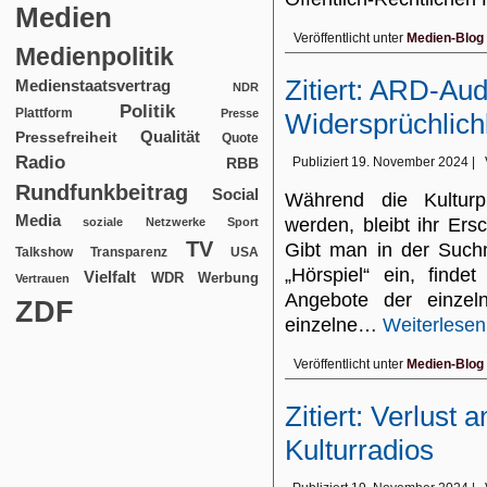
Medien
Veröffentlicht unter
Medien-Blog
Medienpolitik
Zitiert: ARD-Aud
Medienstaatsvertrag
NDR
Politik
Plattform
Presse
Widersprüchlich
Qualität
Pressefreiheit
Quote
Radio
RBB
Publiziert
19. November 2024
|
Rundfunkbeitrag
Social
Während die Kulturp
Media
werden, bleibt ihr Ers
soziale Netzwerke
Sport
TV
Gibt man in der Such
USA
Talkshow
Transparenz
„Hörspiel“ ein, find
Vielfalt
WDR
Werbung
Vertrauen
Angebote der einze
ZDF
einzelne…
Weiterlesen
Veröffentlicht unter
Medien-Blog
Zitiert: Verlust
Kulturradios