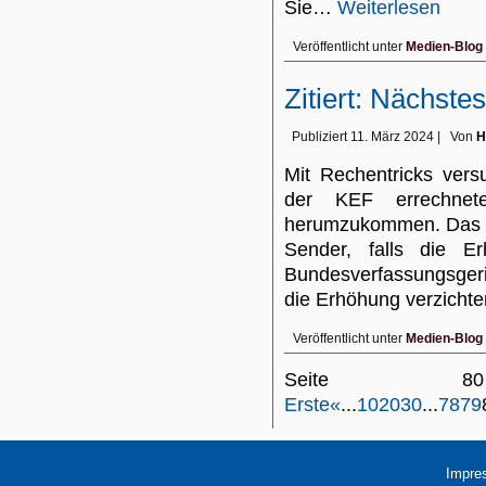
Sie…
Weiterlesen
Veröffentlicht unter
Medien-Blog
Zitiert: Nächste
Publiziert
11. März 2024
|
Von
H
Mit Rechentricks vers
der KEF errechnet
herumzukommen. Das wü
Sender, falls die Er
Bundesverfassungsgeric
die Erhöhung verzich
Veröffentlicht unter
Medien-Blog
Seite 
Erste
«
...
10
20
30
...
78
79
Impre