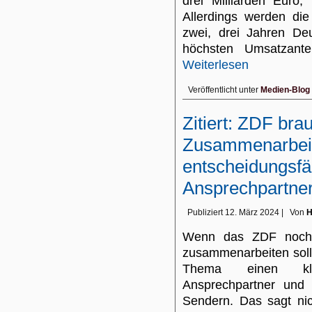
drei Milliarden Euro, 
Allerdings werden die
zwei, drei Jahren De
höchsten Umsatzant
Weiterlesen
Veröffentlicht unter
Medien-Blog
Zitiert: ZDF bra
Zusammenarbeit
entscheidungsf
Ansprechpartne
Publiziert
12. März 2024
|
Von
H
Wenn das ZDF noch 
zusammenarbeiten soll,
Thema einen kla
Ansprechpartner und 
Sendern. Das sagt ni