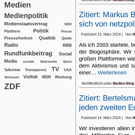
Veröffentlicht unter
Medien-Blog
Medien
Zitiert: Markus
Medienpolitik
sich von netzpoli
Medienstaatsvertrag
NDR
Politik
Plattform
Presse
Publiziert
15. März 2024
|
Von
H
Qualität
Pressefreiheit
Quote
Als ich 2003 startete, 
Radio
RBB
der Blogosphäre. Wir 
Rundfunkbeitrag
Social
großen Plattformen wi
Media
soziale Netzwerke
Sport
dem Aktivismus und sa
TV
USA
Talkshow
Transparenz
einer…
Weiterlesen
Vielfalt
WDR
Werbung
Vertrauen
Veröffentlicht unter
Medien-Blog
ZDF
Zitiert: Bertelsm
jeden zweiten E
Publiziert
14. März 2024
|
Von
H
Wir investieren allein