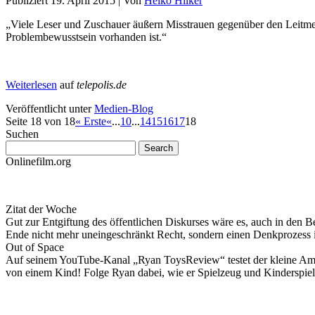
Publiziert
19. April 2015
|
Von
Heiko Hilker
„Viele Leser und Zuschauer äußern Misstrauen gegenüber den Leitme
Problembewusstsein vorhanden ist.“
Weiterlesen
auf
telepolis.de
Veröffentlicht unter
Medien-Blog
Seite 18 von 18
« Erste
«
...
10
...
14
15
16
17
18
Suchen
Onlinefilm.org
Zitat der Woche
Gut zur Entgiftung des öffentlichen Diskurses wäre es, auch in den B
Ende nicht mehr uneingeschränkt Recht, sondern einen Denkprozess
Out of Space
Auf seinem YouTube-Kanal „Ryan ToysReview“ testet der kleine Ameri
von einem Kind! Folge Ryan dabei, wie er Spielzeug und Kinderspiel