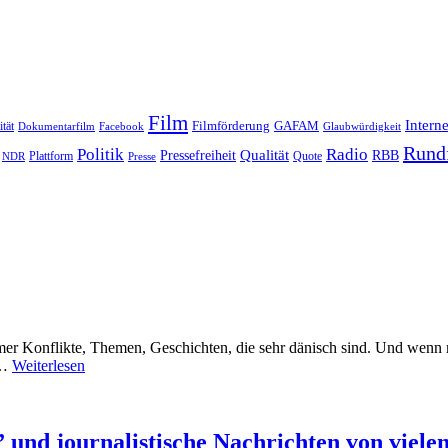
Film
Interne
Filmförderung
GAFAM
ität
Dokumentarfilm
Facebook
Glaubwürdigkeit
Rund
Politik
Radio
Qualität
Pressefreiheit
RBB
Quote
NDR
Plattform
Presse
er Konflikte, Themen, Geschichten, die sehr dänisch sind. Und wenn m
n…
Weiterlesen
 und journalistische Nachrichten von vielen