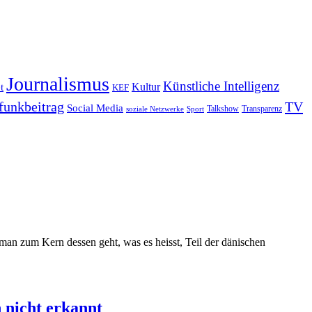
Journalismus
Künstliche Intelligenz
Kultur
t
KEF
funkbeitrag
TV
Social Media
Sport
Talkshow
Transparenz
soziale Netzwerke
an zum Kern dessen geht, was es heisst, Teil der dänischen
 nicht erkannt