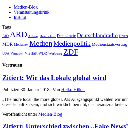
Medien-Blog
Veranstaltungskritik
Institut
Tags
ARD
Deutschlandradio
Demokratie
AfD
Auftrag
Datenschutz
Divers
Medien
Medienpolitik
MDR
Medienstaatsvertrag
Mediathek
ZDF
Vielfalt
Werbung
USA
WDR
Vertrauen
Vertrauen
Zitiert: Wie das Lokale global wird
Publiziert
30. Januar 2018
|
Von
Heiko Hilker
„The more local, the more global. Als Ausgangspunkt wählen wir imm
Gesellschaft zu sein, und sich wirklich bemüht, das herauszuarbeite
Veröffentlicht unter
Medien-Blog
Zitiert: Unterschied zwischen „Fake News”