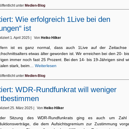
öffentlicht unter
Medien-Blog
tiert: Wie erfolgreich 1Live bei den
ungen“ ist
liziert
1. April 2025
|
Von
Heiko Hilker
ofern ist es ganz normal, dass auch 1Live auf der Zeitachse
hschnittsalters etwas älter geworden ist. Wir erreichen bei den 20- bi
rigen immer noch fast 25 Prozent. Bei den 14- bis 19-Jährigen sind wi
italen stark, beim…
Weiterlesen
öffentlicht unter
Medien-Blog
tiert: WDR-Rundfunkrat will weniger
itbestimmen
liziert
25. März 2025
|
Von
Heiko Hilker
der Sitzung des WDR-Rundfunkrats ging es auch um Zahl
duktionsverträge, die dem Aufsichtsgremium zur Zustimmung vorge