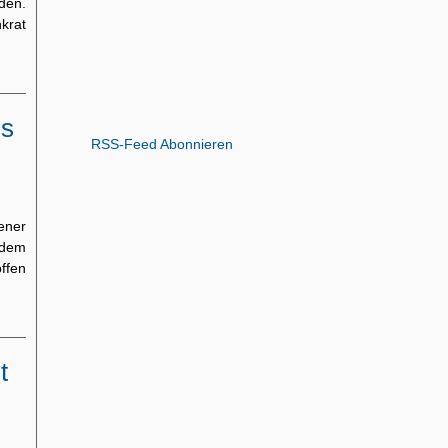
den.
krat
ls
RSS-Feed Abonnieren
gener
 dem
offen
t