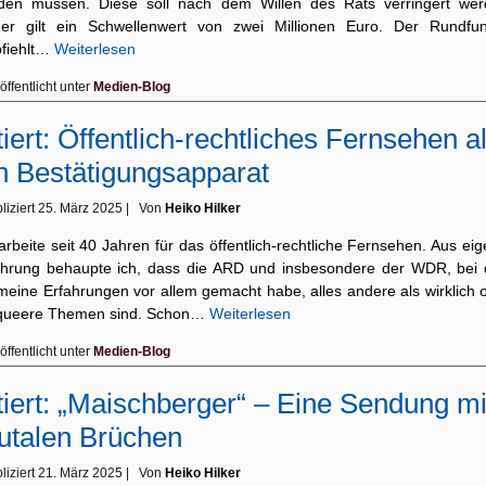
den müssen. Diese soll nach dem Willen des Rats verringert wer
her gilt ein Schwellenwert von zwei Millionen Euro. Der Rundfun
fiehlt…
Weiterlesen
öffentlicht unter
Medien-Blog
tiert: Öffentlich-rechtliches Fernsehen a
n Bestätigungsapparat
liziert
25. März 2025
|
Von
Heiko Hilker
arbeite seit 40 Jahren für das öffentlich-rechtliche Fernsehen. Aus ei
ahrung behaupte ich, dass die ARD und insbesondere der WDR, bei
meine Erfahrungen vor allem gemacht habe, alles andere als wirklich 
 queere Themen sind. Schon…
Weiterlesen
öffentlicht unter
Medien-Blog
tiert: „Maischberger“ – Eine Sendung mi
utalen Brüchen
liziert
21. März 2025
|
Von
Heiko Hilker