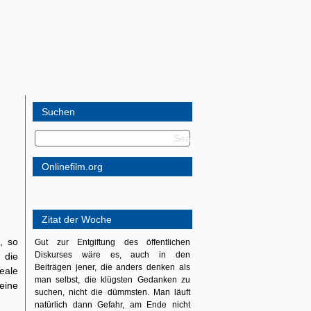
Suchen
Onlinefilm.org
Zitat der Woche
, so
Gut zur Entgiftung des öffentlichen
Diskurses wäre es, auch in den
 die
Beiträgen jener, die anders denken als
eale
man selbst, die klügsten Gedanken zu
eine
suchen, nicht die dümmsten. Man läuft
natürlich dann Gefahr, am Ende nicht