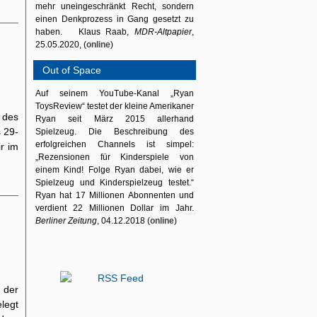
mehr uneingeschränkt Recht, sondern
einen Denkprozess in Gang gesetzt zu
haben. Klaus Raab,
MDR-Altpapier
,
25.05.2020, (
online
)
Out of Space
Auf seinem YouTube-Kanal „Ryan
ToysReview“ testet der kleine Amerikaner
 des
Ryan seit März 2015 allerhand
s 29-
Spielzeug. Die Beschreibung des
erfolgreichen Channels ist simpel:
r im
„Rezensionen für Kinderspiele von
einem Kind! Folge Ryan dabei, wie er
Spielzeug und Kinderspielzeug testet.“
Ryan hat 17 Millionen Abonnenten und
verdient 22 Millionen Dollar im Jahr.
Berliner Zeitung
, 04.12.2018 (
online
)
 der
legt