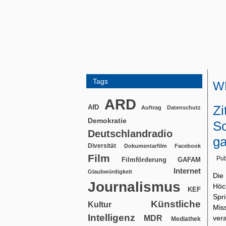
Tags
W
ARD
Zi
AfD
Auftrag
Datenschutz
Demokratie
Sc
Deutschlandradio
g
Diversität
Dokumentarfilm
Facebook
Film
Pub
Filmförderung
GAFAM
Internet
Glaubwürdigkeit
Die
Journalismus
Höc
KEF
Spr
Künstliche
Kultur
Mis
Intelligenz
MDR
ver
Mediathek