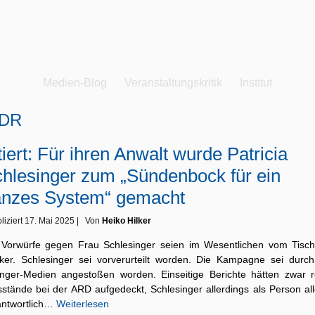
Medien-Blog
Veranstaltungskritik
Institut
DR
tiert: Für ihren Anwalt wurde Patricia
hlesinger zum „Sündenbock für ein
anzes System“ gemacht
liziert
17. Mai 2025
|
Von
Heiko Hilker
 Vorwürfe gegen Frau Schlesinger seien im Wesentlichen vom Tisch
ker. Schlesinger sei vorverurteilt worden. Die Kampagne sei durch
inger-Medien angestoßen worden. Einseitige Berichte hätten zwar r
sstände bei der ARD aufgedeckt, Schlesinger allerdings als Person all
antwortlich…
Weiterlesen