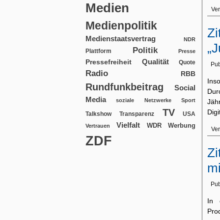
Medien
Ver
Medienpolitik
Zi
Medienstaatsvertrag
NDR
„J
Politik
Plattform
Presse
Qualität
Pressefreiheit
Quote
Pub
Radio
RBB
Ins
Rundfunkbeitrag
Social
Durc
Media
soziale Netzwerke
Sport
Jäh
TV
Dig
USA
Talkshow
Transparenz
Vielfalt
WDR
Werbung
Vertrauen
Ver
ZDF
Zi
m
Pub
In 
Pro