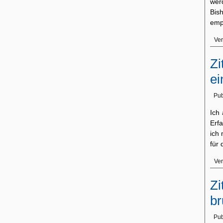
wer
Bis
emp
Ver
Zi
ei
Pub
Ich 
Erf
ich 
für
Ver
Zi
br
Pub