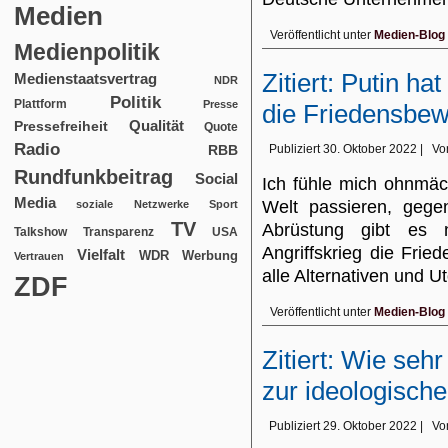
Medien
Veröffentlicht unter
Medien-Blog
Medienpolitik
Zitiert: Putin ha
Medienstaatsvertrag
NDR
Politik
Plattform
Presse
die Friedensbe
Qualität
Pressefreiheit
Quote
Radio
RBB
Publiziert
30. Oktober 2022
|
Vo
Rundfunkbeitrag
Social
Ich fühle mich ohnmäc
Media
Welt passieren, gege
soziale Netzwerke
Sport
TV
Abrüstung gibt es 
USA
Talkshow
Transparenz
Angriffskrieg die Fri
Vielfalt
WDR
Werbung
Vertrauen
alle Alternativen und
ZDF
Veröffentlicht unter
Medien-Blog
Zitiert: Wie se
zur ideologisch
Publiziert
29. Oktober 2022
|
Vo