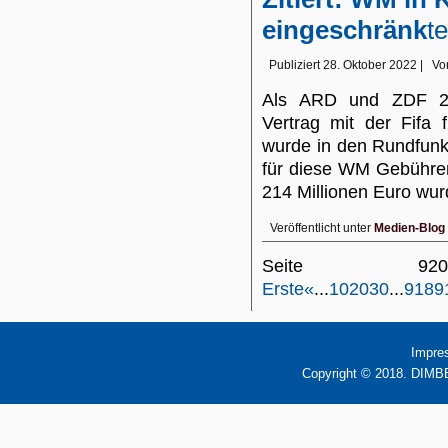
eingeschränk
t
Publiziert
28. Oktober 2022
|
Vo
Als ARD und ZDF 20
Vertrag mit der Fifa 
wurde in den Rundfunkr
für diese WM Gebühren
214 Millionen Euro wu
Veröffentlicht unter
Medien-Blog
Seite 9
Erste
«
...
10
20
30
...
918
9
Impre
Copyright © 2018. DIMBB 