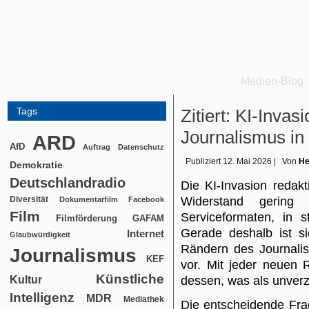
Medien-Blog
Tags
Zitiert: KI-Inva
Journalismus in 
ARD
AfD
Auftrag
Datenschutz
Publiziert
12. Mai 2026
|
Von
He
Demokratie
Deutschlandradio
Die KI-Invasion redakt
Diversität
Widerstand gering
Dokumentarfilm
Facebook
Film
Serviceformaten, in s
Filmförderung
GAFAM
Gerade deshalb ist si
Internet
Glaubwürdigkeit
Rändern des Journalis
Journalismus
KEF
vor. Mit jeder neuen R
Künstliche
Kultur
dessen, was als unverzi
Intelligenz
MDR
Mediathek
Die entscheidende Frag