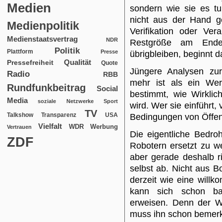
Medien
sondern wie sie es tu
nicht aus der Hand g
Medienpolitik
Verifikation oder Ve
Medienstaatsvertrag
NDR
Restgröße am Ende 
Politik
Plattform
Presse
übrigbleiben, beginnt 
Qualität
Pressefreiheit
Quote
Jüngere Analysen zur
Radio
RBB
mehr ist als ein Werk
Rundfunkbeitrag
Social
bestimmt, wie Wirklichk
Media
soziale Netzwerke
Sport
wird. Wer sie einführt,
TV
USA
Talkshow
Transparenz
Bedingungen von Öffentl
Vielfalt
WDR
Werbung
Vertrauen
Die eigentliche Bedro
ZDF
Robotern ersetzt zu we
aber gerade deshalb ri
selbst ab. Nicht aus B
derzeit wie eine will
kann sich schon ba
erweisen. Denn der Wa
muss ihn schon bemerk