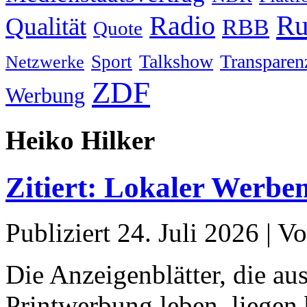
Ru
Radio
Qualität
RBB
Quote
Talkshow
Transparen
Sport
Netzwerke
ZDF
Werbung
Heiko Hilker
Zitiert: Lokaler Werbe
Publiziert
24. Juli 2026
|
Vo
Die Anzeigenblätter, die au
Printwerbung leben, liegen 