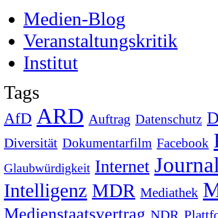
Medien-Blog
Veranstaltungskritik
Institut
Tags
ARD
D
AfD
Auftrag
Datenschutz
Diversität
Dokumentarfilm
Facebook
Journa
Internet
Glaubwürdigkeit
M
Intelligenz
MDR
Mediathek
Medienstaatsvertrag
NDR
Platt