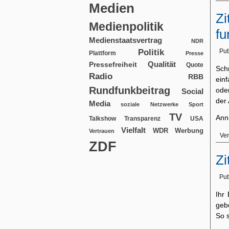
Medien
Zi
Medienpolitik
fu
Medienstaatsvertrag
NDR
Politik
Pub
Plattform
Presse
Qualität
Pressefreiheit
Quote
Schr
Radio
RBB
ein
Rundfunkbeitrag
oder
Social
der 
Media
soziale Netzwerke
Sport
TV
Ann-
USA
Talkshow
Transparenz
Vielfalt
WDR
Werbung
Vertrauen
Ver
ZDF
Zi
Pub
Ihr
geb
So s