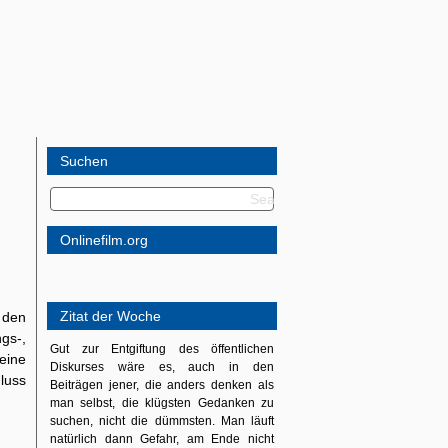
Suchen
Onlinefilm.org
Zitat der Woche
 den
gs-,
Gut zur Entgiftung des öffentlichen
eine
Diskurses wäre es, auch in den
luss
Beiträgen jener, die anders denken als
man selbst, die klügsten Gedanken zu
suchen, nicht die dümmsten. Man läuft
natürlich dann Gefahr, am Ende nicht