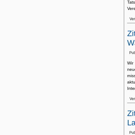
Tat
Ver
Ver
Zi
Wa
Pub
Wir
neue
mis
akt
Int
Ver
Zi
La
Pub