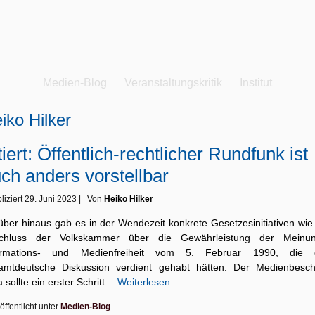
Medien-Blog
Veranstaltungskritik
Institut
iko Hilker
tiert: Öffentlich-rechtlicher Rundfunk ist
ch anders vorstellbar
liziert
29. Juni 2023
|
Von
Heiko Hilker
über hinaus gab es in der Wendezeit konkrete Gesetzesinitiativen wie
chluss der Volkskammer über die Gewährleistung der Meinun
ormations- und Medienfreiheit vom 5. Februar 1990, die 
amtdeutsche Diskussion verdient gehabt hätten. Der Medienbesch
 sollte ein erster Schritt…
Weiterlesen
öffentlicht unter
Medien-Blog