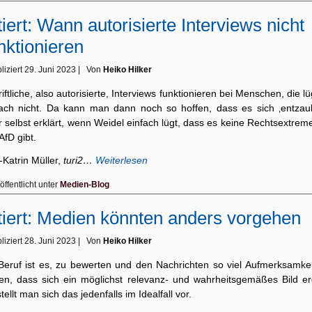
tiert: Wann autorisierte Interviews nicht
nktionieren
liziert
29. Juni 2023
|
Von
Heiko Hilker
iftliche, also autorisierte, Interviews funktionieren bei Menschen, die l
fach nicht. Da kann man dann noch so hoffen, dass es sich ‚entzaub
 selbst erklärt, wenn Weidel einfach lügt, dass es keine Rechtsextrem
AfD gibt.
Katrin Müller,
turi2…
Weiterlesen
öffentlicht unter
Medien-Blog
tiert: Medien könnten anders vorgehen
liziert
28. Juni 2023
|
Von
Heiko Hilker
 Beruf ist es, zu bewerten und den Nachrichten so viel Aufmerksamkei
en, dass sich ein möglichst relevanz- und wahrheitsgemäßes Bild erg
tellt man sich das jedenfalls im Idealfall vor.