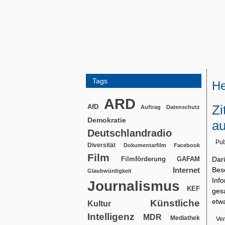
Tags
He
ARD
Zi
AfD
Auftrag
Datenschutz
Demokratie
au
Deutschlandradio
Pub
Diversität
Dokumentarfilm
Facebook
Film
Filmförderung
Dar
GAFAM
Bes
Internet
Glaubwürdigkeit
Inf
Journalismus
KEF
ges
etwa
Künstliche
Kultur
Intelligenz
MDR
Mediathek
Ver