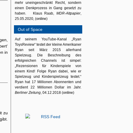
mehr uneingeschränkt Recht, sondern
einen Denkprozess in Gang gesetzt zu
haben. Klaus Raab,
MDR-Altpapier
,
25.05.2020, (
online
)
Out of Space
Auf seinem YouTube-Kanal „Ryan
ügen,
ToysReview“ testet der kleine Amerikaner
ert‘
Ryan seit März 2015 allerhand
en in
Spielzeug. Die Beschreibung des
erfolgreichen Channels ist simpel:
„Rezensionen für Kinderspiele von
einem Kind! Folge Ryan dabei, wie er
Spielzeug und Kinderspielzeug testet.“
Ryan hat 17 Millionen Abonnenten und
verdient 22 Millionen Dollar im Jahr.
Berliner Zeitung
, 04.12.2018 (
online
)
t zu
ibt.