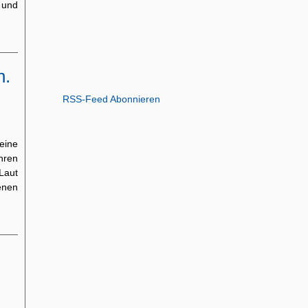
 und
n.
RSS-Feed Abonnieren
eine
ahren
Laut
enen