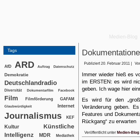
Medien-Blog
Tags
Dokumentation
ARD
Publiziert
20. Februar 2011
|
Vo
AfD
Auftrag
Datenschutz
Immer wieder hieß es v
Demokratie
im ERSTEN: es wird ni
Deutschlandradio
geben. Ich wage hier ei
Diversität
Dokumentarfilm
Facebook
Film
Filmförderung
E
s wird für den „gro
GAFAM
Internet
Veränderung geben. Es 
Glaubwürdigkeit
Journalismus
Features und Dokumentat
KEF
Rückgang“ zu erwarten
Künstliche
Kultur
Veröffentlicht unter
Medien-Blog
Intelligenz
MDR
Mediathek