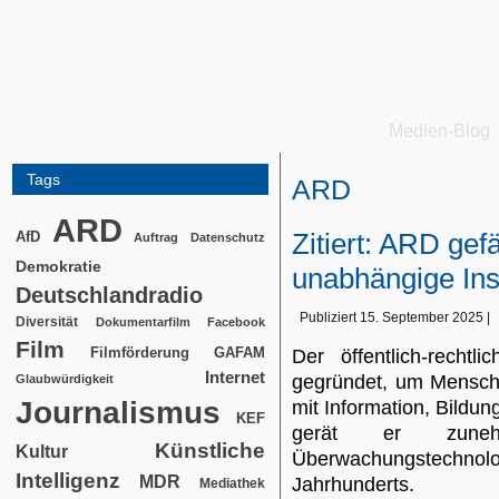
Medien-Blog
Tags
ARD
ARD
Zitiert: ARD gef
AfD
Auftrag
Datenschutz
Demokratie
unabhängige Ins
Deutschlandradio
Publiziert
15. September 2025
|
Diversität
Dokumentarfilm
Facebook
Film
Filmförderung
GAFAM
Der öffentlich-recht
Internet
gegründet, um Mensch
Glaubwürdigkeit
Journalismus
mit Information, Bildu
KEF
gerät er zun
Künstliche
Kultur
Überwachungstechnolo
Intelligenz
MDR
Jahrhunderts.
Mediathek