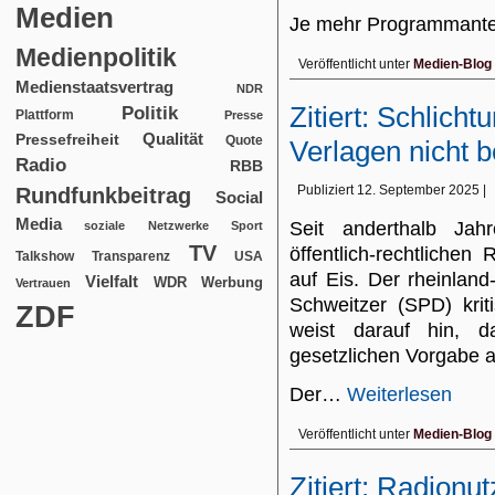
Medien
Je mehr Programmante
Medienpolitik
Veröffentlicht unter
Medien-Blog
Medienstaatsvertrag
NDR
Zitiert: Schlich
Politik
Plattform
Presse
Qualität
Pressefreiheit
Quote
Verlagen nicht b
Radio
RBB
Publiziert
12. September 2025
|
Rundfunkbeitrag
Social
Media
Seit anderthalb Jahr
soziale Netzwerke
Sport
TV
öffentlich-rechtliche
USA
Talkshow
Transparenz
auf Eis. Der rheinland
Vielfalt
WDR
Werbung
Vertrauen
Schweitzer (SPD) kriti
ZDF
weist darauf hin, 
gesetzlichen Vorgabe 
Der…
Weiterlesen
Veröffentlicht unter
Medien-Blog
Zitiert: Radionut