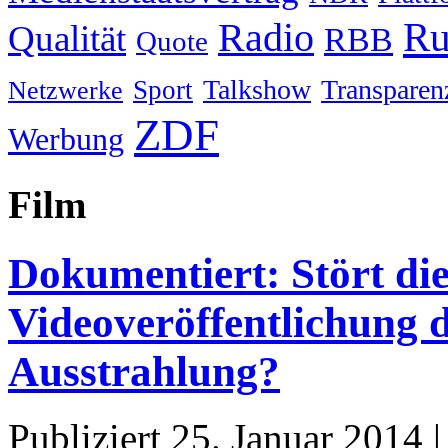
Ru
Radio
Qualität
RBB
Quote
Talkshow
Transparen
Sport
Netzwerke
ZDF
Werbung
Film
Dokumentiert: Stört die
Videoveröffentlichung 
Ausstrahlung?
Publiziert
25. Januar 2014