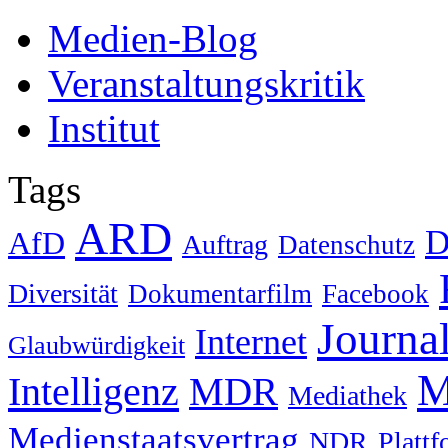
Medien-Blog
Veranstaltungskritik
Institut
Tags
ARD
D
AfD
Auftrag
Datenschutz
Diversität
Dokumentarfilm
Facebook
Journa
Internet
Glaubwürdigkeit
M
Intelligenz
MDR
Mediathek
Medienstaatsvertrag
NDR
Platt