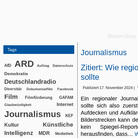
Medien-Blog
Tags
Journalismus
ARD
Zitiert: Wie reg
AfD
Auftrag
Datenschutz
Demokratie
sollte
Deutschlandradio
Publiziert
17. November 2024
|
Diversität
Dokumentarfilm
Facebook
Film
Filmförderung
GAFAM
Ein regionaler Journa
Internet
sollte sich also zuer
Glaubwürdigkeit
Journalismus
Aufdecken und Aufkläre
KEF
Bilderstrecken kann d
Künstliche
Kultur
kein Spiegel-Repor
Intelligenz
MDR
herausfinden, dass…
W
Mediathek