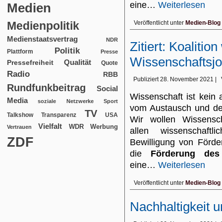
eine…
Weiterlesen
Medien
Medienpolitik
Veröffentlicht unter
Medien-Blog
Medienstaatsvertrag
NDR
Zitiert: Koalition 
Politik
Plattform
Presse
Wissenschaftsjo
Qualität
Pressefreiheit
Quote
Radio
RBB
Publiziert
28. November 2021
|
Rundfunkbeitrag
Social
Wissenschaft ist kein
Media
soziale Netzwerke
Sport
vom Austausch und der
TV
USA
Talkshow
Transparenz
Wir wollen Wissensch
Vielfalt
WDR
Werbung
Vertrauen
allen wissenschaft
ZDF
Bewilligung von Förde
die
Förderung des 
eine…
Weiterlesen
Veröffentlicht unter
Medien-Blog
Nachhaltigkeit 