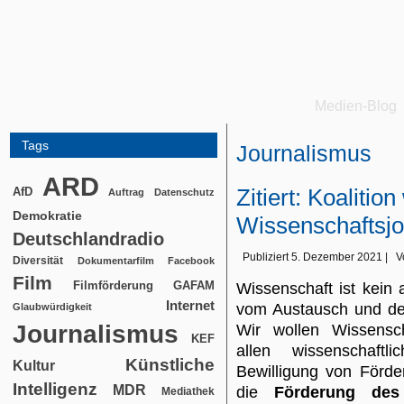
Medien-Blog
Tags
Journalismus
ARD
Zitiert: Koalition 
AfD
Auftrag
Datenschutz
Demokratie
Wissenschaftsjo
Deutschlandradio
Publiziert
5. Dezember 2021
|
V
Diversität
Dokumentarfilm
Facebook
Film
Filmförderung
GAFAM
Wissenschaft ist kein
Internet
vom Austausch und der
Glaubwürdigkeit
Journalismus
Wir wollen Wissensch
KEF
allen wissenschaft
Künstliche
Kultur
Bewilligung von Förde
Intelligenz
MDR
die
Förderung des 
Mediathek