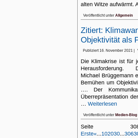
alten Witze aufwärmt.
Veröffentlicht unter
Allgemein
Zitiert: Klimaw
Objektivität als
Publiziert
16. November 2021
|
Die Klimakrise ist für 
Herausforderung. D
Michael Brüggemann er
Bemühen um Objektivit
…. Der Kommunikatio
Überrepräsentation der
…
Weiterlesen
Veröffentlicht unter
Medien-Blog
Seite 
Erste
«
...
10
20
30
...
306
3