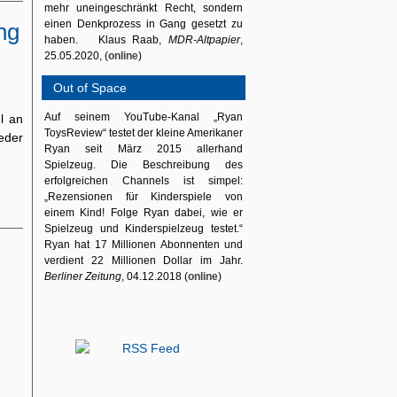
mehr uneingeschränkt Recht, sondern
einen Denkprozess in Gang gesetzt zu
ng
haben. Klaus Raab,
MDR-Altpapier
,
25.05.2020, (
online
)
Out of Space
Auf seinem YouTube-Kanal „Ryan
l an
ToysReview“ testet der kleine Amerikaner
eder
Ryan seit März 2015 allerhand
Spielzeug. Die Beschreibung des
erfolgreichen Channels ist simpel:
„Rezensionen für Kinderspiele von
einem Kind! Folge Ryan dabei, wie er
Spielzeug und Kinderspielzeug testet.“
Ryan hat 17 Millionen Abonnenten und
verdient 22 Millionen Dollar im Jahr.
Berliner Zeitung
, 04.12.2018 (
online
)