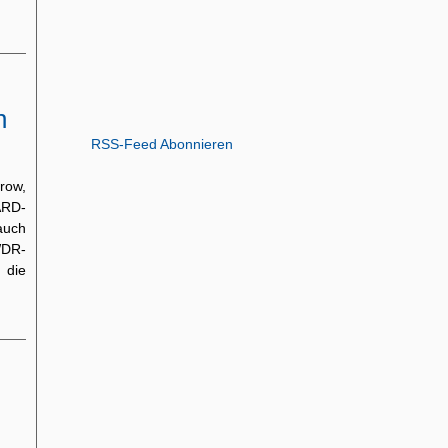
n
RSS-Feed Abonnieren
row,
ARD-
auch
DR-
 die