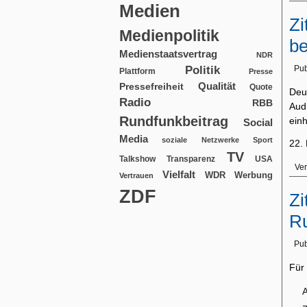
Medien
Zi
Medienpolitik
be
Medienstaatsvertrag
NDR
Politik
Pub
Plattform
Presse
Qualität
Pressefreiheit
Quote
Deu
Radio
RBB
Aud
Rundfunkbeitrag
einh
Social
Media
soziale Netzwerke
Sport
22. 
TV
USA
Talkshow
Transparenz
Ver
Vielfalt
WDR
Werbung
Vertrauen
ZDF
Zi
Ru
Pub
Für