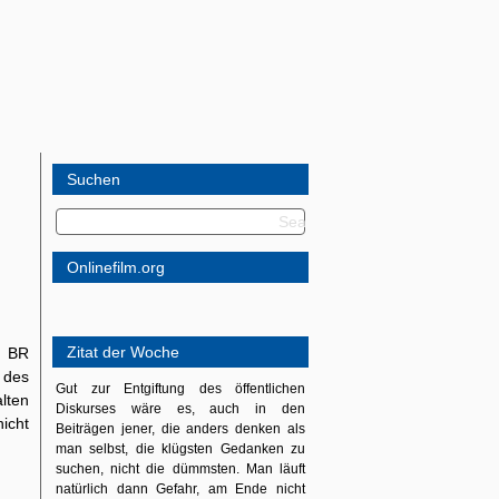
Suchen
Onlinefilm.org
Zitat der Woche
m BR
 des
Gut zur Entgiftung des öffentlichen
lten
Diskurses wäre es, auch in den
icht
Beiträgen jener, die anders denken als
man selbst, die klügsten Gedanken zu
suchen, nicht die dümmsten. Man läuft
natürlich dann Gefahr, am Ende nicht