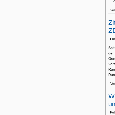
Ver
Zi
ZD
Pub
Spi
der
Gen
Vo
Run
Run
Ver
Wa
u
Pub