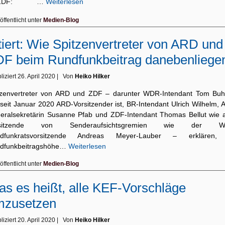
ZDF: …
Weiterlesen
öffentlicht unter
Medien-Blog
tiert: Wie Spitzenvertreter von ARD und
F beim Rundfunkbeitrag danebenliege
liziert
26. April 2020
|
Von
Heiko Hilker
tzenvertreter von ARD und ZDF – darunter WDR-Intendant Tom Buh
 seit Januar 2020 ARD-Vorsitzender ist, BR-Intendant Ulrich Wilhelm, 
eralsekretärin Susanne Pfab und ZDF-Intendant Thomas Bellut wie 
rsitzende von Senderaufsichtsgremien wie der W
dfunkratsvorsitzende Andreas Meyer-Lauber – erklären,
dfunkbeitragshöhe…
Weiterlesen
öffentlicht unter
Medien-Blog
s es heißt, alle KEF-Vorschläge
mzusetzen
liziert
20. April 2020
|
Von
Heiko Hilker