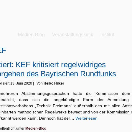
Medien-Blog
Veranstaltungskritik
Institut
EF
tiert: KEF kritisiert regelwidriges
rgehen des Bayrischen Rundfunks
liziert
13. Juni 2020
|
Von
Heiko Hilker
mehreren Abstimmungsgesprächen hatte die Kommission de
deutlicht, dass sich die angekündigte Form der Anmeldung
estitionsvorhabens „Technik Freimann“ außerhalb des mit allen Ansta
einbarten methodischen Regelwerks bewegt und von der Kommis­sion n
rkannt werden kann. Dennoch hat der…
Weiterlesen
öffentlicht unter
Medien-Blog