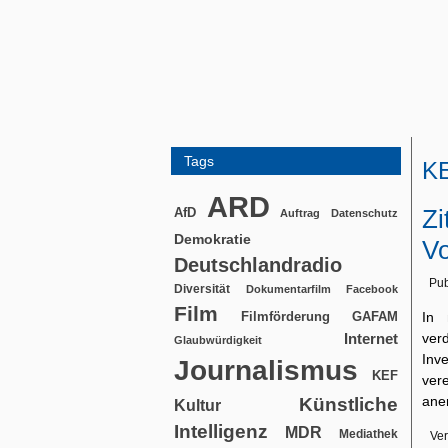
Tags
K
ARD
Zi
AfD
Auftrag
Datenschutz
Demokratie
Vo
Deutschlandradio
Pub
Diversität
Dokumentarfilm
Facebook
Film
Filmförderung
In 
GAFAM
ver
Internet
Glaubwürdigkeit
Inv
Journalismus
KEF
ver
ane
Künstliche
Kultur
Intelligenz
MDR
Mediathek
Ver