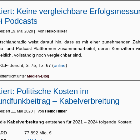
tiert: Keine vergleichbare Erfolgsmessu
i Podcasts
liziert
19. Mai 2020
|
Von
Heiko Hilker
tschlandradio weist darauf hin, dass es mit einer zunehmenden Zah
io- und Podcast-Plattformen zusammenarbeitet, deren Kennziffern w
eitlich, vollständig noch vergleichbar sind.
KEF-Bericht, S. 75, Tz. 67 (
online
)
öffentlicht unter
Medien-Blog
tiert: Politische Kosten im
ndfunkbeitrag – Kabelverbreitung
liziert
11. Mai 2020
|
Von
Heiko Hilker
 die
Kabelverbreitung
entstehen für 2021 – 2024 folgende Kosten:
ARD 77,892 Mio. €