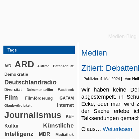
Medien-Blog
Tags
Medien
ARD
Zitiert: Debatten
AfD
Auftrag
Datenschutz
Demokratie
Publiziert
4. Mai 2024
|
Von
Hei
Deutschlandradio
Wir haben keine Deb
Diversität
Dokumentarfilm
Facebook
Film
abgestempelt, in Sch
Filmförderung
GAFAM
Ecke, oder man wird z
Internet
Glaubwürdigkeit
der Sache erlebe ich
Journalismus
KEF
Talksendungen gemach
Künstliche
Kultur
Claus…
Weiterlesen
Intelligenz
MDR
Mediathek