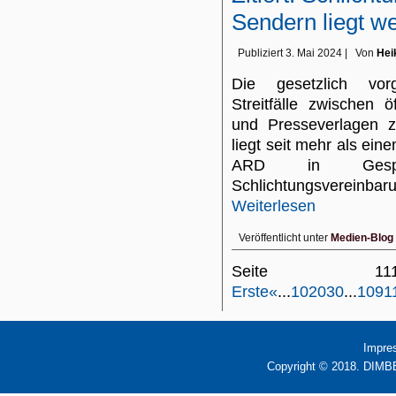
Sendern liegt we
Publiziert
3. Mai 2024
|
Von
Hei
Die gesetzlich vorg
Streitfälle zwischen ö
und Presseverlagen z
liegt seit mehr als ein
ARD in Gesp
Schlichtungsvereinb
Weiterlesen
Veröffentlicht unter
Medien-Blog
Seite 
Erste
«
...
10
20
30
...
109
1
Impre
Copyright © 2018. DIMBB 