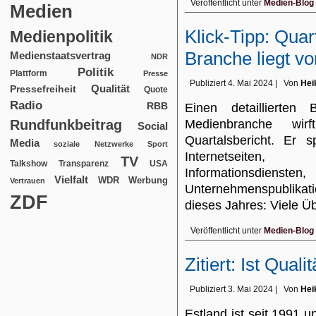
Veröffentlicht unter
Medien-Blog
Medien
Klick-Tipp: Quar
Medienpolitik
Branche liegt vo
Medienstaatsvertrag
NDR
Politik
Plattform
Presse
Publiziert
4. Mai 2024
|
Von
Hei
Qualität
Pressefreiheit
Quote
Radio
RBB
Einen detaillierte
Rundfunkbeitrag
Medienbranche wir
Social
Quartalsbericht. Er 
Media
soziale Netzwerke
Sport
Internetseiten, 
TV
USA
Talkshow
Transparenz
Informationsd
Vielfalt
WDR
Werbung
Vertrauen
Unternehmenspublikat
ZDF
dieses Jahres: Viele
Veröffentlicht unter
Medien-Blog
Zitiert: Ist Qual
Publiziert
3. Mai 2024
|
Von
Hei
Estland ist seit 1991 