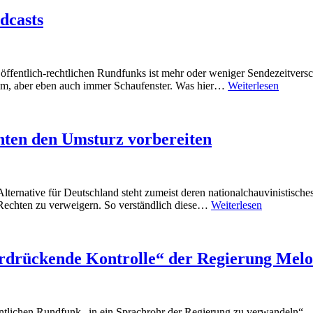
dcasts
ffentlich-rechtlichen Rundfunks ist mehr oder weniger Sendezeitversc
rum, aber eben auch immer Schaufenster. Was hier…
Weiterlesen
hten den Umsturz vorbereiten
ernative für Deutschland steht zumeist deren nationalchauvinistisches 
 Rechten zu verweigern. So verständlich diese…
Weiterlesen
„erdrückende Kontrolle“ der Regierung Melo
entlichen Rundfunk „in ein Sprachrohr der Regierung zu verwandeln“