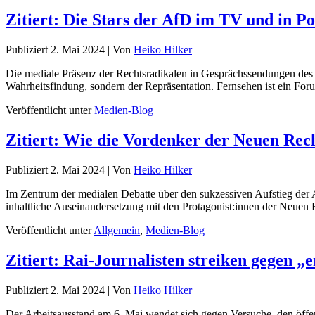
Zitiert: Die Stars der AfD im TV und in Po
Publiziert
2. Mai 2024
|
Von
Heiko Hilker
Die mediale Präsenz der Rechtsradikalen in Gesprächssendungen des ö
Wahrheitsfindung, sondern der Repräsentation. Fernsehen ist ein Fo
Veröffentlicht unter
Medien-Blog
Zitiert: Wie die Vordenker der Neuen Rec
Publiziert
2. Mai 2024
|
Von
Heiko Hilker
Im Zentrum der medialen Debatte über den sukzessiven Aufstieg der Alt
inhaltliche Auseinandersetzung mit den Protagonist:innen der Neuen
Veröffentlicht unter
Allgemein
,
Medien-Blog
Zitiert: Rai-Journalisten streiken gegen 
Publiziert
2. Mai 2024
|
Von
Heiko Hilker
Der Arbeitsausstand am 6. Mai wendet sich gegen Versuche, den öff