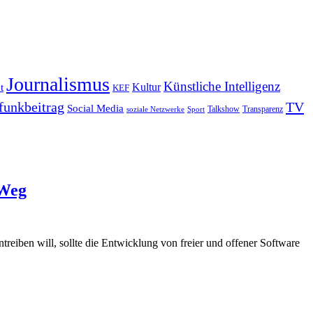
Journalismus
Künstliche Intelligenz
Kultur
t
KEF
funkbeitrag
TV
Social Media
Sport
Talkshow
Transparenz
soziale Netzwerke
 Weg
reiben will, sollte die Entwicklung von freier und offener Software