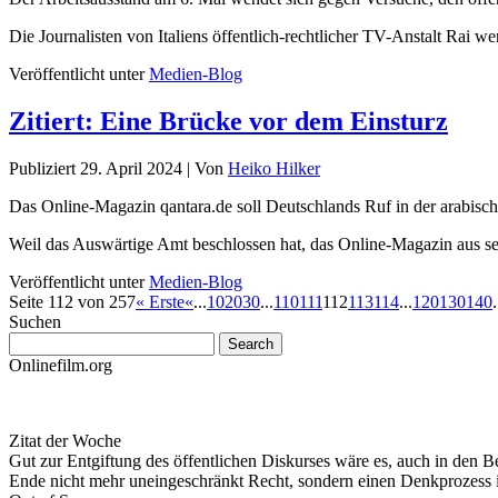
Die Journalisten von Italiens öffentlich-rechtlicher TV-Anstalt Rai
Veröffentlicht unter
Medien-Blog
Zitiert: Eine Brücke vor dem Einsturz
Publiziert
29. April 2024
|
Von
Heiko Hilker
Das Online-Magazin qantara.de soll Deutschlands Ruf in der arabische
Weil das Auswärtige Amt beschlossen hat, das Online-Magazin aus 
Veröffentlicht unter
Medien-Blog
Seite 112 von 257
« Erste
«
...
10
20
30
...
110
111
112
113
114
...
120
130
140
.
Suchen
Onlinefilm.org
Zitat der Woche
Gut zur Entgiftung des öffentlichen Diskurses wäre es, auch in den B
Ende nicht mehr uneingeschränkt Recht, sondern einen Denkprozess