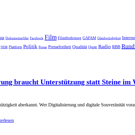
Film
Interne
Filmförderung
GAFAM
ität
Dokumentarfilm
Facebook
Glaubwürdigkeit
Rund
Politik
Radio
Qualität
Pressefreiheit
RBB
Quote
NDR
Plattform
Presse
erung braucht Unterstützung statt Steine im
gkeit aberkannt. Wer Digitalisierung und digitale Souveränität vorant
erlesen