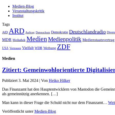
Medien-Blog
Veranstaltungskritik
Institut
Tags
ARD
Deutschlandradio
Demokratie
AfD
Auftrag
Datenschutz
Divers
Medien
Medienpolitik
MDR
Medienstaatsvertrag
Mediathek
ZDF
Vielfalt
Werbung
USA
WDR
Vertrauen
Medien
Zitiert: Gemeinwohlorientierte Digitalisi
Publiziert
3. Mai 2024
|
Von
Heiko Hilker
Das Finanzamt hat den Hauptentwicklern von Mastodon die Gemeinnützi
als gemeinnützig anerkennen. […]
Man kann in dieser Frage die Schuld nicht nur dem Finanzamt…
Weit
Veröffentlicht unter
Medien-Blog