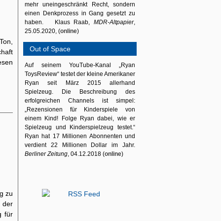
mehr uneingeschränkt Recht, sondern
einen Denkprozess in Gang gesetzt zu
haben. Klaus Raab,
MDR-Altpapier
,
25.05.2020, (
online
)
Ton,
Out of Space
haft
esen
Auf seinem YouTube-Kanal „Ryan
ToysReview“ testet der kleine Amerikaner
Ryan seit März 2015 allerhand
Spielzeug. Die Beschreibung des
erfolgreichen Channels ist simpel:
„Rezensionen für Kinderspiele von
einem Kind! Folge Ryan dabei, wie er
Spielzeug und Kinderspielzeug testet.“
Ryan hat 17 Millionen Abonnenten und
verdient 22 Millionen Dollar im Jahr.
Berliner Zeitung
, 04.12.2018 (
online
)
g zu
 der
g für