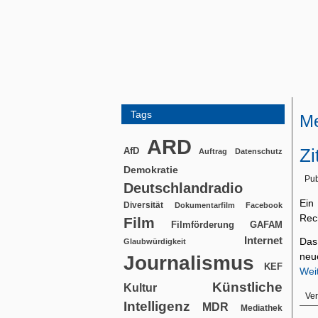
Tags
Me
ARD
Zi
AfD
Auftrag
Datenschutz
Demokratie
Pub
Deutschlandradio
Ein
Diversität
Dokumentarfilm
Facebook
Rec
Film
Filmförderung
GAFAM
Internet
Das
Glaubwürdigkeit
neu
Journalismus
KEF
Wei
Künstliche
Kultur
Ver
Intelligenz
MDR
Mediathek