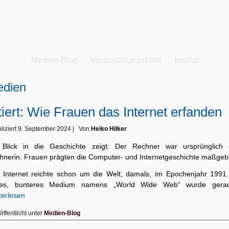
Medien-Blog
Veranstaltungskritik
Institut
dien
tiert: Wie Frauen das Internet erfanden
liziert
9. September 2024
|
Von
Heiko Hilker
 Blick in die Geschichte zeigt: Der Rechner war ursprünglich 
hnerin. Frauen prägten die Computer- und Internetgeschichte maßgebl
 Internet reichte schon um die Welt, damals, im Epochenjahr 1991.
es, bunteres Medium namens „World Wide Web“ wurde ger
terlesen
öffentlicht unter
Medien-Blog