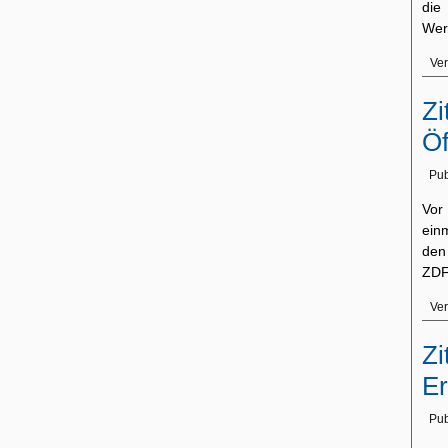
di
Wer
Ver
Zi
Öf
Pub
Vor
einm
den
ZDF
Ver
Zi
Er
Pub