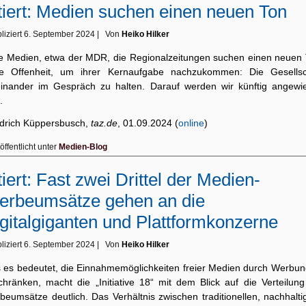
tiert: Medien suchen einen neuen Ton
liziert
6. September 2024
|
Von
Heiko Hilker
le Medien, etwa der MDR, die Regionalzeitungen suchen einen neuen 
e Offenheit, um ihrer Kernaufgabe nachzukommen: Die Gesellsc
einander im Gespräch zu halten. Darauf werden wir künftig angewi
.
edrich Küppersbusch,
taz.de
, 01.09.2024 (
online
)
öffentlicht unter
Medien-Blog
tiert: Fast zwei Drittel der Medien-
erbeumsätze gehen an die
gitalgiganten und Plattformkonzerne
liziert
6. September 2024
|
Von
Heiko Hilker
 es bedeutet, die Einnahmemöglichkeiten freier Medien durch Werbun
chränken, macht die „Initiative 18“ mit dem Blick auf die Verteilung
eumsätze deutlich. Das Verhältnis zwischen traditionellen, nachhalti