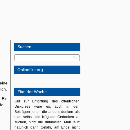
Suchen
Onlinefilm.org
eine
ich.
Zitat der Woche
 Ein
Gut zur Entgiftung des öffentlichen
ade…
Diskurses wäre es, auch in den
Beiträgen jener, die anders denken als
man selbst, die klügsten Gedanken zu
suchen, nicht die dümmsten. Man läuft
natürlich dann Gefahr, am Ende nicht