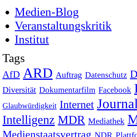
Medien-Blog
Veranstaltungskritik
Institut
Tags
ARD
D
AfD
Auftrag
Datenschutz
Diversität
Dokumentarfilm
Facebook
Journa
Internet
Glaubwürdigkeit
M
Intelligenz
MDR
Mediathek
Medienstaatsvertrag
NDR
Platt