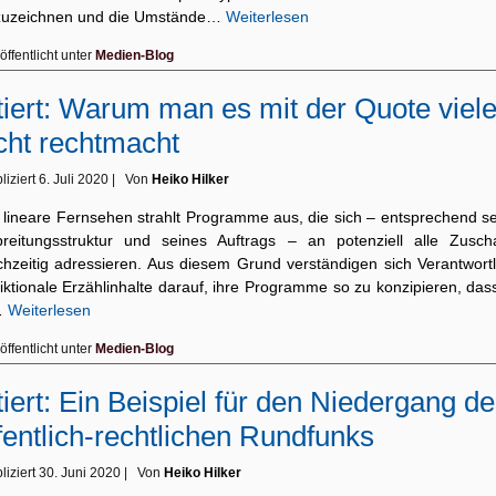
zuzeichnen und die Umstände…
Weiterlesen
öffentlicht unter
Medien-Blog
tiert: Warum man es mit der Quote viel
cht rechtmacht
liziert
6. Juli 2020
|
Von
Heiko Hilker
 lineare Fernsehen strahlt Programme aus, die sich – entsprechend se
breitungsstruktur und seines Auftrags – an potenziell alle Zusch
ichzeitig adressieren. Aus diesem Grund verständigen sich Verantwortl
fiktionale Erzählinhalte darauf, ihre Programme so zu konzipieren, das
…
Weiterlesen
öffentlicht unter
Medien-Blog
tiert: Ein Beispiel für den Niedergang d
fentlich-rechtlichen Rundfunks
liziert
30. Juni 2020
|
Von
Heiko Hilker