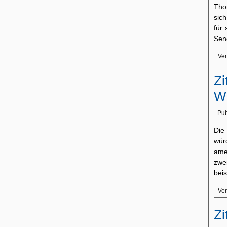
Tho
sic
für
Sen
Ver
Zi
We
Pub
Die
wür
ame
zw
bei
Ver
Zi