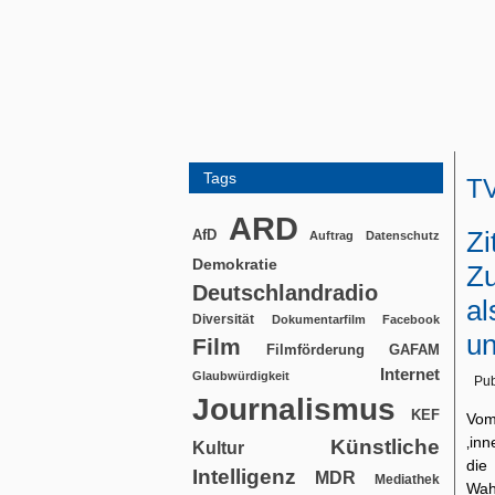
Tags
T
ARD
Zi
AfD
Auftrag
Datenschutz
Demokratie
Zu
Deutschlandradio
al
Diversität
Dokumentarfilm
Facebook
un
Film
Filmförderung
GAFAM
Internet
Glaubwürdigkeit
Pub
Journalismus
KEF
Vom
‚in
Künstliche
Kultur
die
Intelligenz
MDR
Mediathek
Wah