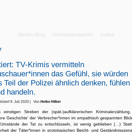
Medien-Blog
Veranstaltungskritik
Institut
V
tiert: TV-Krimis vermitteln
schauer*innen das Gefühl, sie würden
s Teil der Polizei ähnlich denken, fühlen
d handeln.
liziert
9. Juli 2020
|
Von
Heiko Hilker
 einstigen Streben der (spät-)aufklärerischen Kriminalerzählung,
nere Geschichte‘ der Verbrecher*innen im empathisch gespannten Blick
 Umstände der Tat zu entschlüsseln, ist wenig geblieben (…) Statt
rheit der Täter*innen in prototypischen Beicht- und Geständnisszena