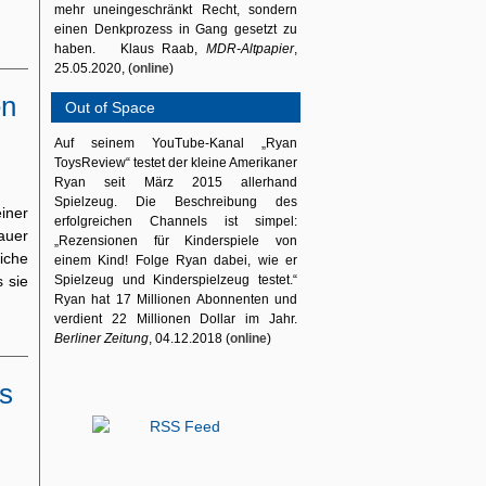
mehr uneingeschränkt Recht, sondern
einen Denkprozess in Gang gesetzt zu
haben. Klaus Raab,
MDR-Altpapier
,
25.05.2020, (
online
)
en
Out of Space
Auf seinem YouTube-Kanal „Ryan
ToysReview“ testet der kleine Amerikaner
Ryan seit März 2015 allerhand
Spielzeug. Die Beschreibung des
iner
erfolgreichen Channels ist simpel:
auer
„Rezensionen für Kinderspiele von
iche
einem Kind! Folge Ryan dabei, wie er
s sie
Spielzeug und Kinderspielzeug testet.“
Ryan hat 17 Millionen Abonnenten und
verdient 22 Millionen Dollar im Jahr.
Berliner Zeitung
, 04.12.2018 (
online
)
es