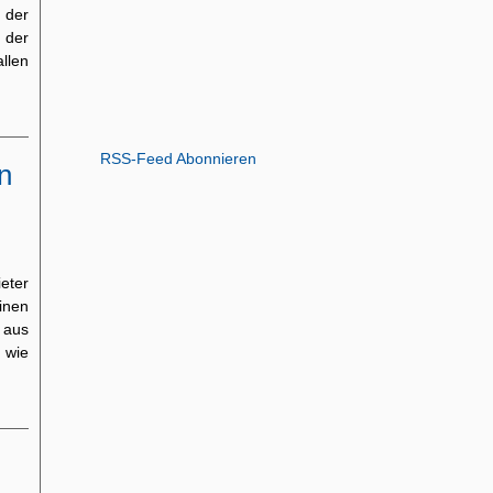
 der
 der
llen
RSS-Feed Abonnieren
n
eter
inen
 aus
wie