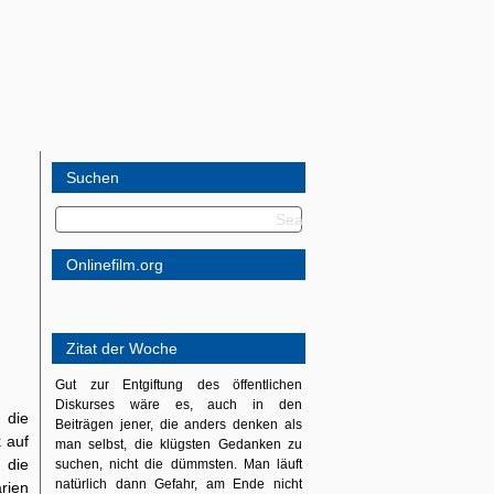
Suchen
Onlinefilm.org
Zitat der Woche
Gut zur Entgiftung des öffentlichen
Diskurses wäre es, auch in den
 die
Beiträgen jener, die anders denken als
 auf
man selbst, die klügsten Gedanken zu
 die
suchen, nicht die dümmsten. Man läuft
natürlich dann Gefahr, am Ende nicht
rien