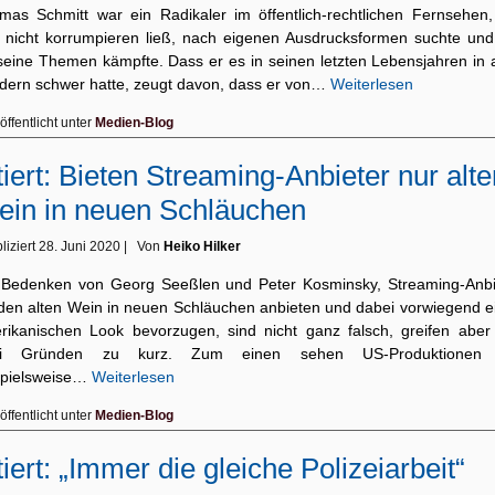
mas Schmitt war ein Radikaler im öffentlich-rechtlichen Fernsehen,
h nicht korrumpieren ließ, nach eigenen Ausdrucksformen suchte und
 seine Themen kämpfte. Dass er es in seinen letzten Lebensjahren in a
dern schwer hatte, zeugt davon, dass er von…
Weiterlesen
öffentlicht unter
Medien-Blog
tiert: Bieten Streaming-Anbieter nur alte
in in neuen Schläuchen
liziert
28. Juni 2020
|
Von
Heiko Hilker
 Bedenken von Georg Seeßlen und Peter Kosminsky, Streaming-Anbi
den alten Wein in neuen Schläuchen anbieten und dabei vorwiegend e
rikanischen Look bevorzugen, sind nicht ganz falsch, greifen aber
ei Gründen zu kurz. Zum einen sehen US-Produktionen 
spielsweise…
Weiterlesen
öffentlicht unter
Medien-Blog
tiert: „Immer die gleiche Polizeiarbeit“