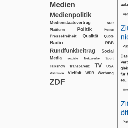
Medien
auf
Medienpolitik
Ver
Medienstaatsvertrag
NDR
Zi
Politik
Plattform
Presse
ni
Qualität
Pressefreiheit
Quote
Radio
RBB
Pub
Rundfunkbeitrag
Social
Das
Media
soziale Netzwerke
Sport
Ver
TV
USA
Talkshow
Transparenz
gle
Vielfalt
WDR
Werbung
Vertrauen
für 
ZDF
es
Ver
Zi
öf
Pub