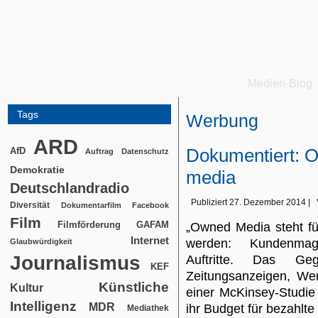
Medien-Blog
Tags
Werbung
ARD
Dokumentiert: 
AfD
Auftrag
Datenschutz
Demokratie
media
Deutschlandradio
Publiziert
27. Dezember 2014
|
Diversität
Dokumentarfilm
Facebook
Film
Filmförderung
GAFAM
„Owned Media steht für
Internet
werden: Kundenmag
Glaubwürdigkeit
Journalismus
Auftritte. Das Ge
KEF
Zeitungsanzeigen, Wer
Künstliche
Kultur
einer McKinsey-Studie
Intelligenz
MDR
ihr Budget für bezahl
Mediathek