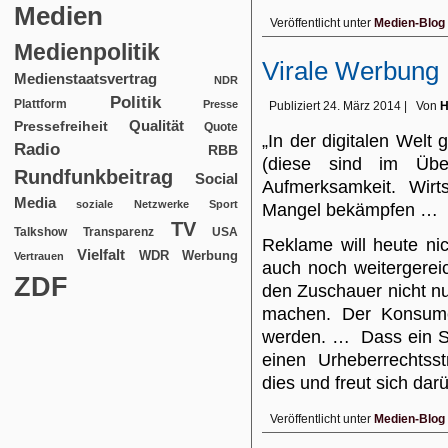
Medien
Veröffentlicht unter
Medien-Blog
Medienpolitik
Virale Werbung
Medienstaatsvertrag
NDR
Politik
Plattform
Presse
Publiziert
24. März 2014
|
Von
H
Qualität
Pressefreiheit
Quote
„In der digitalen Welt
Radio
RBB
(diese sind im Übe
Rundfunkbeitrag
Social
Aufmerksamkeit. Wirts
Media
soziale Netzwerke
Sport
Mangel bekämpfen …
TV
USA
Talkshow
Transparenz
Reklame will heute nic
Vielfalt
WDR
Werbung
Vertrauen
auch noch weitergerei
ZDF
den Zuschauer nicht n
machen. Der Konsume
werden. … Dass ein Spo
einen Urheberrechtss
dies und freut sich dar
Veröffentlicht unter
Medien-Blog