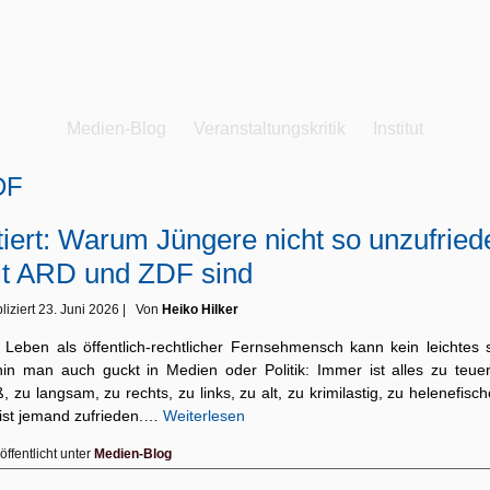
Medien-Blog
Veranstaltungskritik
Institut
DF
tiert: Warum Jüngere nicht so unzufried
t ARD und ZDF sind
liziert
23. Juni 2026
|
Von
Heiko Hilker
 Leben als öffentlich-rechtlicher Fernsehmensch kann kein leichtes s
in man auch guckt in Medien oder Politik: Immer ist alles zu teuer
, zu langsam, zu rechts, zu links, zu alt, zu krimilastig, zu helenefisch
 ist jemand zufrieden.…
Weiterlesen
öffentlicht unter
Medien-Blog