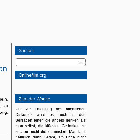
Suchen
en
Onlinefilm.org
Zitat der Woche
ein.
, zu
Gut zur Entgiftung des öffentlichen
erig.
Diskurses wäre es, auch in den
Beiträgen jener, die anders denken als
man selbst, die klügsten Gedanken zu
suchen, nicht die dümmsten. Man läuft
natürlich dann Gefahr, am Ende nicht