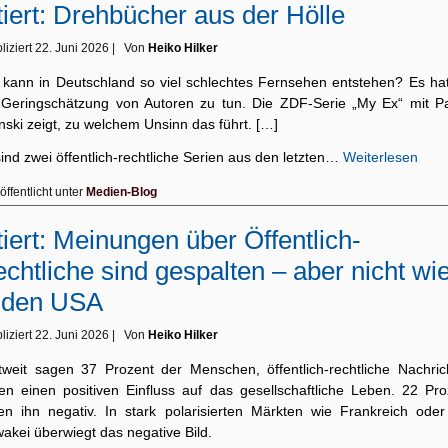
tiert: Drehbücher aus der Hölle
liziert
22. Juni 2026
|
Von
Heiko Hilker
 kann in Deutschland so viel schlechtes Fernsehen entstehen? Es hat
 Geringschätzung von Autoren zu tun. Die ZDF-Serie „My Ex“ mit Pa
nski zeigt, zu welchem Unsinn das führt. […]
ind zwei öffentlich-rechtliche Serien aus den letzten…
Weiterlesen
öffentlicht unter
Medien-Blog
tiert: Meinungen über Öffentlich-
chtliche sind gespalten – aber nicht wi
 den USA
liziert
22. Juni 2026
|
Von
Heiko Hilker
tweit sagen 37 Prozent der Menschen, öffentlich-rechtliche Nachric
ten einen positiven Einfluss auf das gesellschaftliche Leben. 22 Pro
en ihn negativ. In stark polarisierten Märkten wie Frankreich oder
akei überwiegt das negative Bild.