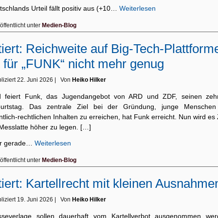
schlands Urteil fällt positiv aus (+10…
Weiterlesen
öffentlicht unter
Medien-Blog
tiert: Reichweite auf Big-Tech-Plattform
t für „FUNK“ nicht mehr genug
liziert
22. Juni 2026
|
Von
Heiko Hilker
d feiert Funk, das Jugendangebot von ARD und ZDF, seinen zeh
urtstag. Das zentrale Ziel bei der Gründung, junge Menschen
ntlich-rechtlichen Inhalten zu erreichen, hat Funk erreicht. Nun wird es 
Messlatte höher zu legen. […]
r gerade…
Weiterlesen
öffentlicht unter
Medien-Blog
tiert: Kartellrecht mit kleinen Ausnahme
liziert
19. Juni 2026
|
Von
Heiko Hilker
sseverlage sollen dauerhaft vom Kartellverbot ausgenommen wer