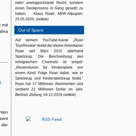
mehr uneingeschränkt Recht, sondern
einen Denkprozess in Gang gesetzt zu
haben. Klaus Raab,
MDR-Altpapier
,
25.05.2020, (
online
)
 mit
Out of Space
lina
Auf seinem YouTube-Kanal „Ryan
ToysReview“ testet der kleine Amerikaner
Ryan seit März 2015 allerhand
Spielzeug. Die Beschreibung des
erfolgreichen Channels ist simpel:
„Rezensionen für Kinderspiele von
einem Kind! Folge Ryan dabei, wie er
Spielzeug und Kinderspielzeug testet.“
e
Ryan hat 17 Millionen Abonnenten und
verdient 22 Millionen Dollar im Jahr.
Berliner Zeitung
, 04.12.2018 (
online
)
hten
zent
 der