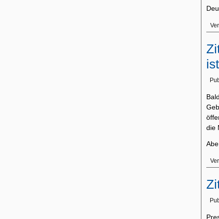
Deut
Ver
Zi
is
Pub
Bal
Geb
öffe
die 
Abe
Ver
Zi
Pub
Pre