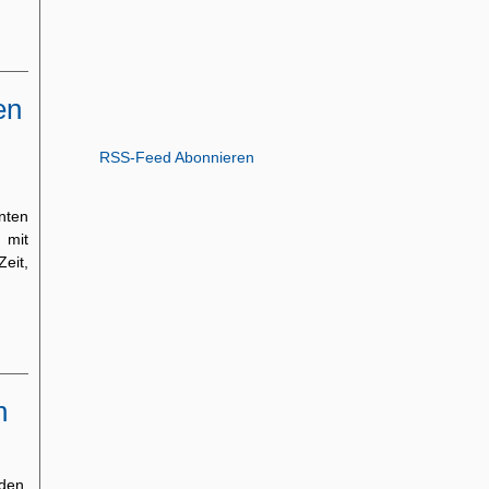
en
RSS-Feed Abonnieren
nten
 mit
Zeit,
n
den,