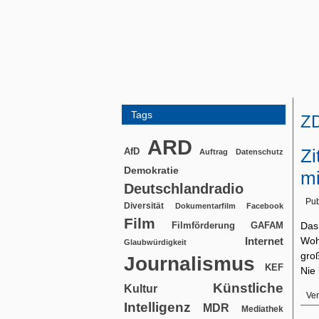
Tags
Z
ARD
Zi
AfD
Auftrag
Datenschutz
Demokratie
mi
Deutschlandradio
Pub
Diversität
Dokumentarfilm
Facebook
Film
Filmförderung
Das
GAFAM
Woh
Internet
Glaubwürdigkeit
groß
Journalismus
KEF
Nie
Künstliche
Kultur
Ver
Intelligenz
MDR
Mediathek