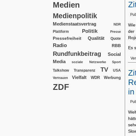
Zi
Medien
Medienpolitik
Pub
Medienstaatsvertrag
NDR
Wie
Politik
der
Plattform
Presse
Roji
Qualität
Pressefreiheit
Quote
Radio
RBB
Es s
Rundfunkbeitrag
Social
Ver
Media
soziale Netzwerke
Sport
TV
USA
Zi
Talkshow
Transparenz
Vielfalt
WDR
Werbung
Vertrauen
Re
ZDF
in
Pub
Wel
hät
seh
Slow