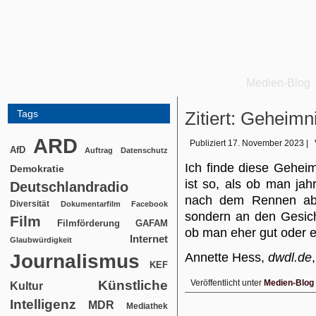
Medien-Blog
Tags
Zitiert: Geheim
ARD
Publiziert
17. November 2023
|
AfD
Auftrag
Datenschutz
Ich finde diese Gehei
Demokratie
ist so, als ob man jahr
Deutschlandradio
nach dem Rennen abe
Diversität
Dokumentarfilm
Facebook
sondern an den Gesic
Film
Filmförderung
GAFAM
ob man eher gut oder e
Internet
Glaubwürdigkeit
Journalismus
Annette Hess,
dwdl.de
KEF
Künstliche
Veröffentlicht unter
Medien-Blog
Kultur
Intelligenz
MDR
Mediathek