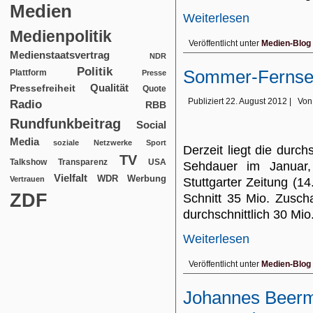
Medien
Weiterlesen
Medienpolitik
Veröffentlicht unter
Medien-Blog
Medienstaatsvertrag
NDR
Politik
Sommer-Ferns
Plattform
Presse
Qualität
Pressefreiheit
Quote
Publiziert
22. August 2012
|
Von
Radio
RBB
Rundfunkbeitrag
Social
Media
soziale Netzwerke
Sport
Derzeit liegt die durc
TV
USA
Talkshow
Transparenz
Sehdauer im Januar, 
Vielfalt
WDR
Werbung
Vertrauen
Stuttgarter Zeitung (1
ZDF
Schnitt 35 Mio. Zusch
durchschnittlich 30 Mio
Weiterlesen
Veröffentlicht unter
Medien-Blog
Johannes Beerma