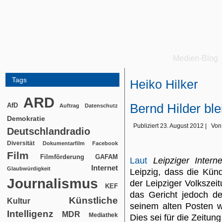
Medien-Blog
Tags
Heiko Hilker
ARD
Bernd Hilder ble
AfD
Auftrag
Datenschutz
Demokratie
Publiziert
23. August 2012
|
Von
Deutschlandradio
Diversität
Dokumentarfilm
Facebook
Film
Filmförderung
GAFAM
Laut
Leipziger Interne
Internet
Glaubwürdigkeit
Leipzig, dass die Kün
Journalismus
der Leipziger Volkszei
KEF
das Gericht jedoch de
Künstliche
Kultur
seinem alten Posten w
Intelligenz
MDR
Mediathek
Dies sei für die Zeitun