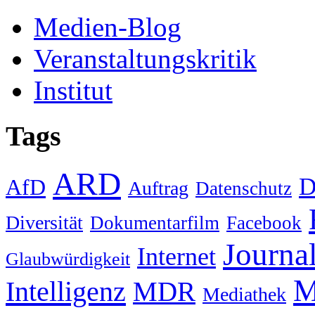
Medien-Blog
Veranstaltungskritik
Institut
Tags
ARD
D
AfD
Auftrag
Datenschutz
Diversität
Dokumentarfilm
Facebook
Journa
Internet
Glaubwürdigkeit
M
Intelligenz
MDR
Mediathek