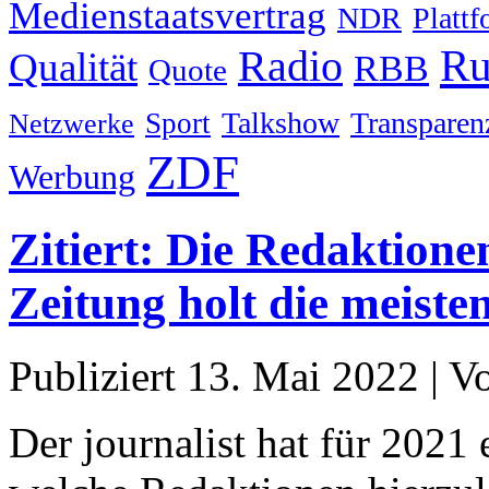
Medienstaatsvertrag
NDR
Platt
Ru
Radio
Qualität
RBB
Quote
Talkshow
Transparen
Sport
Netzwerke
ZDF
Werbung
Zitiert: Die Redaktione
Zeitung holt die meiste
Publiziert
13. Mai 2022
|
V
Der journalist hat für 2021 