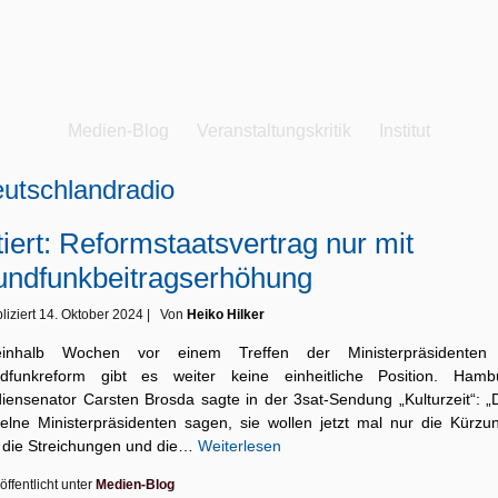
Medien-Blog
Veranstaltungskritik
Institut
utschlandradio
tiert: Reformstaatsvertrag nur mit
ndfunkbeitragserhöhung
liziert
14. Oktober 2024
|
Von
Heiko Hilker
einhalb Wochen vor einem Treffen der Ministerpräsidenten
dfunkreform gibt es weiter keine einheitliche Position. Hamb
iensenator Carsten Brosda sagte in der 3sat-Sendung „Kulturzeit“: „
zelne Ministerpräsidenten sagen, sie wollen jetzt mal nur die Kürzu
 die Streichungen und die…
Weiterlesen
öffentlicht unter
Medien-Blog