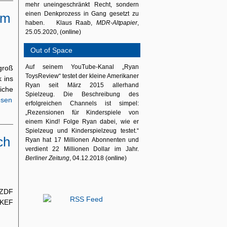
mehr uneingeschränkt Recht, sondern
einen Denkprozess in Gang gesetzt zu
im
haben. Klaus Raab,
MDR-Altpapier
,
25.05.2020, (
online
)
Out of Space
Auf seinem YouTube-Kanal „Ryan
groß
ToysReview“ testet der kleine Amerikaner
 ins
Ryan seit März 2015 allerhand
iche
Spielzeug. Die Beschreibung des
esen
erfolgreichen Channels ist simpel:
„Rezensionen für Kinderspiele von
einem Kind! Folge Ryan dabei, wie er
Spielzeug und Kinderspielzeug testet.“
ch
Ryan hat 17 Millionen Abonnenten und
verdient 22 Millionen Dollar im Jahr.
Berliner Zeitung
, 04.12.2018 (
online
)
 ZDF
 KEF