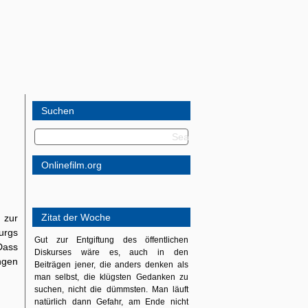
Suchen
Onlinefilm.org
Zitat der Woche
 zur
urgs
Gut zur Entgiftung des öffentlichen
Dass
Diskurses wäre es, auch in den
ngen
Beiträgen jener, die anders denken als
man selbst, die klügsten Gedanken zu
suchen, nicht die dümmsten. Man läuft
natürlich dann Gefahr, am Ende nicht