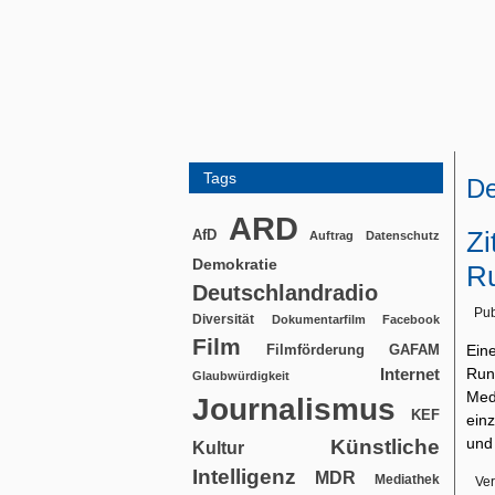
Tags
De
ARD
Zi
AfD
Auftrag
Datenschutz
Demokratie
Ru
Deutschlandradio
Pub
Diversität
Dokumentarfilm
Facebook
Film
Filmförderung
Ein
GAFAM
Run
Internet
Glaubwürdigkeit
Med
Journalismus
KEF
ein
und
Künstliche
Kultur
Intelligenz
MDR
Mediathek
Ver