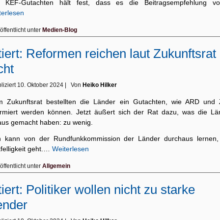
 KEF-Gutachten hält fest, dass es die Beitragsempfehlung 
terlesen
öffentlicht unter
Medien-Blog
tiert: Reformen reichen laut Zukunftsrat
cht
liziert
10. Oktober 2024
|
Von
Heiko Hilker
m Zukunftsrat bestellten die Länder ein Gutachten, wie ARD und
ormiert werden können. Jetzt äußert sich der Rat dazu, was die Lä
aus gemacht haben: zu wenig.
 kann von der Rundfunkkommission der Länder durchaus lernen,
felligkeit geht.…
Weiterlesen
öffentlicht unter
Allgemein
tiert: Politiker wollen nicht zu starke
ender