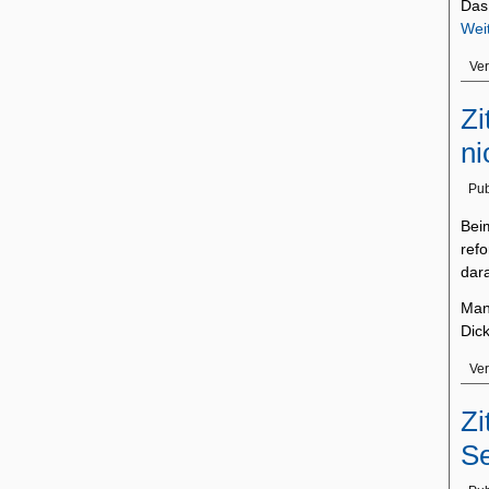
Das
Wei
Ver
Zi
ni
Pub
Bei
ref
dar
Man
Dick
Ver
Zi
S