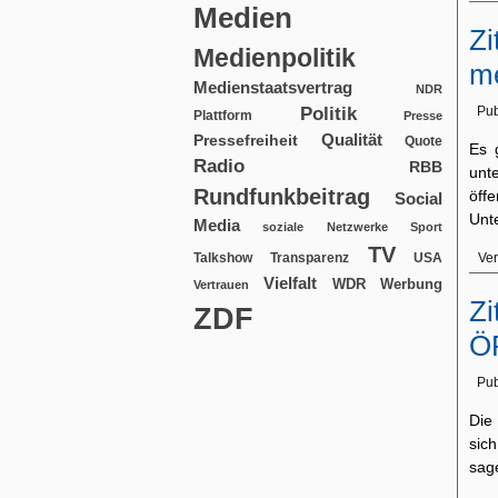
Medien
Zi
Medienpolitik
me
Medienstaatsvertrag
NDR
Politik
Pub
Plattform
Presse
Qualität
Pressefreiheit
Quote
Es 
Radio
RBB
unt
Rundfunkbeitrag
öff
Social
Unt
Media
soziale Netzwerke
Sport
TV
USA
Ver
Talkshow
Transparenz
Vielfalt
WDR
Werbung
Vertrauen
Zi
ZDF
Ö
Pub
Die
sic
sage