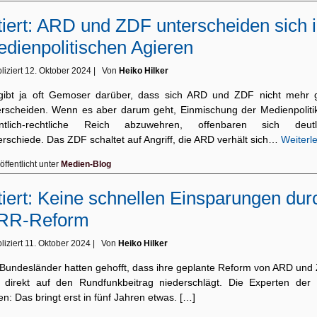
tiert: ARD und ZDF unterscheiden sich 
dienpolitischen Agieren
liziert
12. Oktober 2024
|
Von
Heiko Hilker
gibt ja oft Gemoser darüber, dass sich ARD und ZDF nicht mehr 
erscheiden. Wenn es aber darum geht, Einmischung der Medienpolitik
entlich-rechtliche Reich abzuwehren, offenbaren sich deutl
erschiede. Das ZDF schaltet auf Angriff, die ARD verhält sich…
Weiterl
öffentlicht unter
Medien-Blog
tiert: Keine schnellen Einsparungen dur
RR-Reform
liziert
11. Oktober 2024
|
Von
Heiko Hilker
 Bundesländer hatten gehofft, dass ihre geplante Reform von ARD und
h direkt auf den Rundfunkbeitrag niederschlägt. Die Experten der
n: Das bringt erst in fünf Jahren etwas. […]