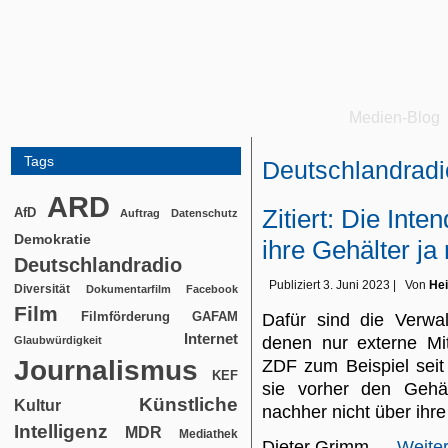
Medien-Blog
Tags
Deutschlandradi
ARD
Zitiert: Die Int
AfD
Auftrag
Datenschutz
Demokratie
ihre Gehälter ja 
Deutschlandradio
Publiziert
3. Juni 2023
|
Von
Hei
Diversität
Dokumentarfilm
Facebook
Film
Filmförderung
GAFAM
Dafür sind die Verwal
Internet
denen nur externe Mit
Glaubwürdigkeit
Journalismus
ZDF zum Beispiel seit
KEF
sie vorher den Gehä
Künstliche
Kultur
nachher nicht über ihr
Intelligenz
MDR
Mediathek
Dieter Grimm,…
Weite