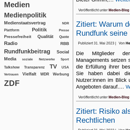
Medien
Veröffentlicht unter
Medien-Blog
Medienpolitik
Zitiert: Warum de
Medienstaatsvertrag
NDR
Politik
Plattform
Presse
Rundfunk seine 
Qualität
Pressefreiheit
Quote
Radio
RBB
Publiziert
31. Mai 2023
|
Von
He
Rundfunkbeitrag
Social
Die Mitglieder de
Media
Managements setzen sic
soziale Netzwerke
Sport
TV
die Erfüllung ihrer b
USA
Talkshow
Transparenz
Sie haben dabei die
Vielfalt
WDR
Werbung
Vertrauen
Nutzer:innen im Blick
ZDF
Angeboten darauf.…
W
Veröffentlicht unter
Medien-Blog
Zitiert: Risiko a
Rechtlichen