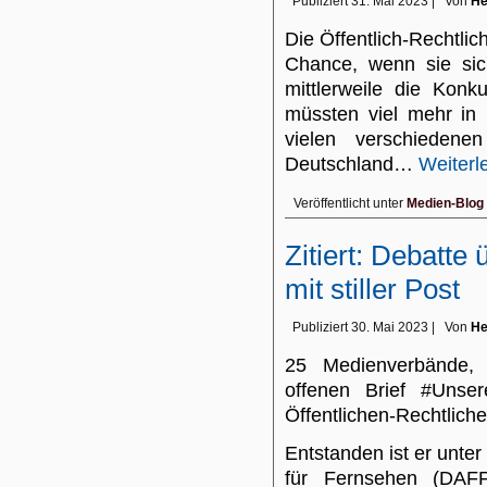
Publiziert
31. Mai 2023
|
Von
He
Die Öffentlich-Rechtli
Chance, wenn sie si
mittlerweile die Konk
müssten viel mehr in
vielen verschiedene
Deutschland…
Weiterl
Veröffentlicht unter
Medien-Blog
Zitiert: Debatt
mit stiller Post
Publiziert
30. Mai 2023
|
Von
He
25 Medienverbände, I
offenen Brief #Unser
Öffentlichen-Rechtlichen
Entstanden ist er unt
für Fernsehen (DAF