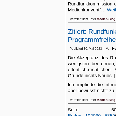
Rundfunkkommission d
Medienkonvent“…
Weit
Veröffentlicht unter
Medien-Blog
Zitiert: Rundfunkf
Programmfreihei
Publiziert
30. Mai 2023
|
Von
He
Die Akzeptanz des Ru
wenigsten bei denen
öffentlich-rechtlich
Grunde nichts Neues. 
Ich empfinde die Inten
aber bewusst nicht: z
Veröffentlicht unter
Medien-Blog
Seite
Erste
«
...
10
20
30
...
58
59