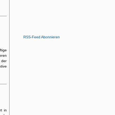
RSS-Feed Abonnieren
tige
eren
 der
tive
t in