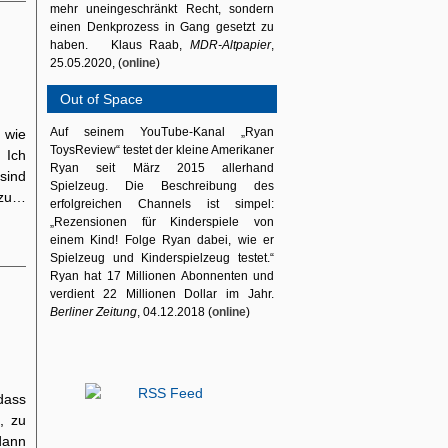
mehr uneingeschränkt Recht, sondern
einen Denkprozess in Gang gesetzt zu
haben. Klaus Raab,
MDR-Altpapier
,
25.05.2020, (
online
)
Out of Space
Auf seinem YouTube-Kanal „Ryan
 wie
ToysReview“ testet der kleine Amerikaner
 Ich
Ryan seit März 2015 allerhand
sind
Spielzeug. Die Beschreibung des
 zu…
erfolgreichen Channels ist simpel:
„Rezensionen für Kinderspiele von
einem Kind! Folge Ryan dabei, wie er
Spielzeug und Kinderspielzeug testet.“
Ryan hat 17 Millionen Abonnenten und
verdient 22 Millionen Dollar im Jahr.
Berliner Zeitung
, 04.12.2018 (
online
)
 dass
, zu
dann