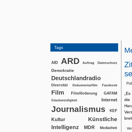
Tags
Me
ARD
Zi
AfD
Auftrag
Datenschutz
Demokratie
se
Deutschlandradio
Pub
Diversität
Dokumentarfilm
Facebook
Film
Filmförderung
„Es
GAFAM
die
Internet
Glaubwürdigkeit
Her
Journalismus
KEF
Vers
bre
Künstliche
Kultur
Intelligenz
MDR
Mediathek
Ver