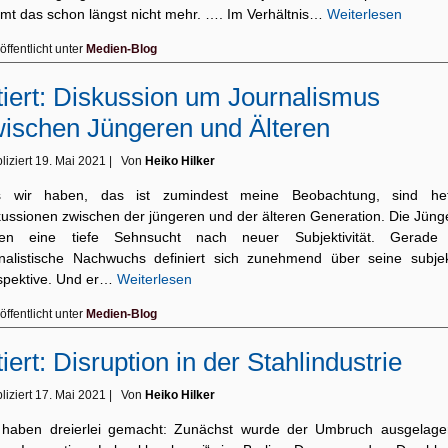
mmt das schon längst nicht mehr. …. Im Verhältnis…
Weiterlesen
öffentlicht unter
Medien-Blog
tiert: Diskussion um Journalismus
ischen Jüngeren und Älteren
liziert
19. Mai 2021
|
Von
Heiko Hilker
 wir haben, das ist zumindest meine Beobachtung, sind hef
kussionen zwischen der jüngeren und der älteren Generation. Die Jüng
en eine tiefe Sehnsucht nach neuer Subjektivität. Gerade
rnalistische Nachwuchs definiert sich zunehmend über seine subjek
spektive. Und er…
Weiterlesen
öffentlicht unter
Medien-Blog
tiert: Disruption in der Stahlindustrie
liziert
17. Mai 2021
|
Von
Heiko Hilker
 haben dreierlei gemacht: Zunächst wurde der Umbruch ausgelager