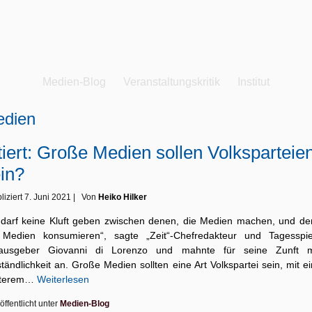
Medien-Blog
Veranstaltungskritik
Institut
dien
tiert: Große Medien sollen Volksparteie
in?
liziert
7. Juni 2021
|
Von
Heiko Hilker
 darf keine Kluft geben zwischen denen, die Medien machen, und de
 Medien konsumieren“, sagte „Zeit“-Chefredakteur und Tagesspie
ausgeber Giovanni di Lorenzo und mahnte für seine Zunft 
tändlichkeit an. Große Medien sollten eine Art Volkspartei sein, mit 
iterem…
Weiterlesen
öffentlicht unter
Medien-Blog