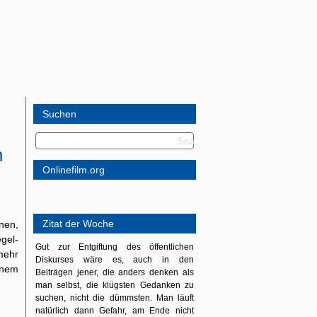
Suchen
n
Onlinefilm.org
Zitat der Woche
nen,
gel-
Gut zur Entgiftung des öffentlichen
mehr
Diskurses wäre es, auch in den
einem
Beiträgen jener, die anders denken als
man selbst, die klügsten Gedanken zu
suchen, nicht die dümmsten. Man läuft
natürlich dann Gefahr, am Ende nicht