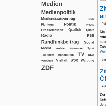
Medien
Zi
Medienpolitik
an
Medienstaatsvertrag
NDR
Politik
Pub
Plattform
Presse
Qualität
Pressefreiheit
Quote
Die
Radio
RBB
Art
Rundfunkbeitrag
sub
Social
Zah
Media
soziale Netzwerke
Sport
Wei
TV
USA
Talkshow
Transparenz
Ver
Vielfalt
WDR
Werbung
Vertrauen
ZDF
Zi
Öf
Pub
Der 
Unt
der